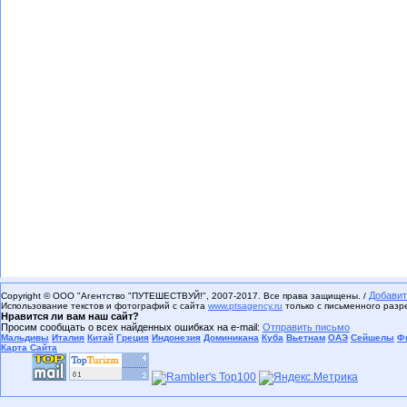
Добавит
Copyright © ООО "Агентство "ПУТЕШЕСТВУЙ!", 2007-2017. Все права защищены. /
Использование текстов и фотографий с сайта
www.ptsagency.ru
только с письменного раз
Нравится ли вам наш сайт?
Просим сообщать о всех найденных ошибках на e-mail:
Отправить письмо
Мальдивы
Италия
Китай
Греция
Индонезия
Доминикана
Куба
Вьетнам
ОАЭ
Сейшелы
Ф
Карта Сайта