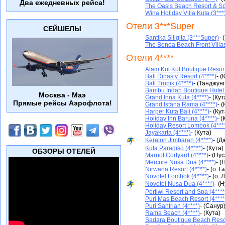
Два ежедневных рейса!
The Oasis Beach Resort & Sp
Wina Holiday Villa Kuta (3***
Отели 3***Super
СЕЙШЕЛЫ
Santika Siligita (3***Super)
- 
The Benoa Beach Front Villa
Отели 4****
Alam Kul Kul Boutique Resort
Bali Dinasty Resort (4****)
- (
Bali Tropik (4****)
- (Танджун
Bambu Indah Boutique Hotel 
Москва - Маэ
Grand Inna Kuta (4****)
- (Кут
Прямые рейсы Аэрофлота!
Grand Istana Rama (4****)
- 
Harper Kuta Bali (4****)
- (Кут
Holiday Inn Baruna (4****)
- (
Holiday Resort Lombok (4***
Jayakarta (4****)
- (Кута)
Keraton Jimbaran (4****)
- (
Kuta Paradiso (4****)
- (Кута)
ОБЗОРЫ ОТЕЛЕЙ
Marriot Cortyard (4****)
- (Ну
Mercure Nusa Dua (4****)
- (
Nirwana Resort (4****)
- (о. 
Novotel Lombok (4****)
- (о.
Novotel Nusa Dua (4****)
- (
Pertiwi Resort and Spa (4****
Puri Mas Beach Resort (4****
Puri Santrian (4****)
- (Санур
Rama Beach (4****)
- (Кута)
Sadara Boutique Beach Resor