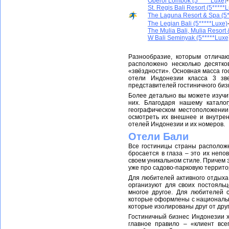
Oberoi Lombok (5*****Luxe)
St. Regis Bali Resort (5*****
The Laguna Resort & Spa (5*
The Legian Bali (5*****Luxe)
The Mulia Bali, Mulia Resort 
W Bali Seminyak (5*****Luxe
.
Разнообразие, которым отличаю
расположено несколько десятко
«звёздности». Основная масса гос
отели Индонезии класса 3 зв
представителей гостиничного биз
Более детально вы можете изучи
них. Благодаря нашему катало
географическом местоположении,
осмотреть их внешнее и внутрен
отелей Индонезии и их номеров.
Отели Бали
Все гостиницы страны расположе
бросается в глаза – это их неп
своем уникальном стиле. Причем э
уже про садово-парковую террито
Для любителей активного отдыха
организуют для своих постояльц
многое другое. Для любителей 
которые оформлены с национальн
которые изолированы друг от друг
Гостиничный бизнес Индонезии х
главное правило – «клиент вс