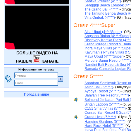
Santika Premier (4****)
- (Кут
Senggigi Beach Lombok (4**
The Grand Bali (4****)
- (Нус
The Tanjung Benoa Beach Res
Villa Ombak (4****)
- (Gili Tr
Отели 4****Super
Alila Ubud (4****Super)
- (Уб
Angsana Bintan (4****Super)
Discovery Kartika Plaza (4**
Grand Mirage Resort & Thala
Indra Maya Villas (4****Supe
Kayumanis Private Villas & S
БОЛЬШЕ ВИДЕО НА
Maya Ubud (4****Super)
- (У
Mercure Sanur Resort (4****
НАШЕМ
КАНАЛЕ
Nandini Bali Resort & Spa (4
Ramada Camakila Legian Res
Информация по путевке
Отели 5*****
Anantara Seminyak Resort an
Aston Bali (5*****)
- (Танджун
Ayodya Resort (5*****)
- (Нус
Погода в мире
Banyan Tree Resort (5*****)
-
Belmond Jimbaran Puri Bali (V
Bintan Lagoon (5*****)
- (о. 
C151 Smart Villas (5*****)
- (
Conrad Bali Resort & Spa (5*
Grand Hyatt (5*****)
- (Нуса Д
Hanging Gardens (5*****)
- (
Hard Rock Hotel (5*****)
- (Ку
Inaya Putri Bali (Inna Putri Bal