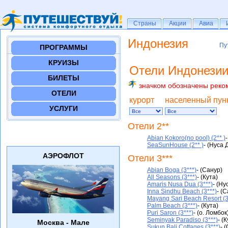
Страны
Страны
Акции
Акции
Авиа
Авиа
Индонезия
Пу
Пу
ПРОГРАММЫ
КРУИЗЫ
Отели Индонезии
БИЛЕТЫ
значком обозначены реко
ОТЕЛИ
курорт
нaселенный пун
УСЛУГИ
Отели 2**
Abian Kokoro(no pool) (2** )
SeaSunHouse (2** )
- (Нуса 
АЭРОФЛОТ
Отели 3***
Abian Boga (3***)
- (Санур)
All Seasons (3***)
- (Кута)
Amaris Nusa Dua (3***)
- (Ну
Inna Sindhu Beach (3***)
- (
Mayang Sari Beach Resort (3
Palm Beach (3***)
- (Кута)
Puri Saron (3***)
- (о. Ломбок
Seminyak Paradiso (3***)
- (
Москва - Мале
Sukun Bali Cottages (3***)
- 