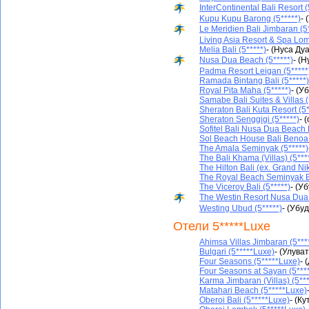
InterContinental Bali Resort (
Kupu Kupu Barong (5*****)
- 
Le Meridien Bali Jimbaran (5*
Living Asia Resort & Spa Lom
Melia Bali (5*****)
- (Нуса Дуа
Nusa Dua Beach (5*****)
- (Н
Padma Resort Leigan (5*****
Ramada Bintang Bali (5*****)
Royal Pita Maha (5*****)
- (У
Samabe Bali Suites & Villas (
Sheraton Bali Kuta Resort (5*
Sheraton Senggigi (5*****)
- 
Sofitel Bali Nusa Dua Beach 
Sol Beach House Bali Benoa (
The Amala Seminyak (5*****)
The Bali Khama (Villas) (5***
The Hilton Bali (ex. Grand Ni
The Royal Beach Seminyak Bali
The Viceroy Bali (5*****)
- (Уб
The Westin Resort Nusa Dua 
Westing Ubud (5*****)
- (Убуд
Отели 5*****Luxe
Ahimsa Villas Jimbaran (5***
Bulgari (5*****Luxe)
- (Улуват
Four Seasons (5*****Luxe)
- 
Four Seasons at Sayan (5***
Karma Jimbaran (Villas) (5**
Matahari Beach (5*****Luxe)
Oberoi Bali (5*****Luxe)
- (Ку