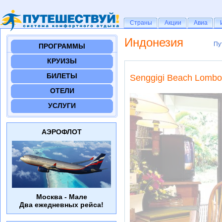
Страны
Страны
Акции
Акции
Авиа
Авиа
Индонезия
Пу
Пу
ПРОГРАММЫ
КРУИЗЫ
БИЛЕТЫ
Senggigi Beach Lombok
ОТЕЛИ
УСЛУГИ
АЭРОФЛОТ
Москва - Мале
Два ежедневных рейса!