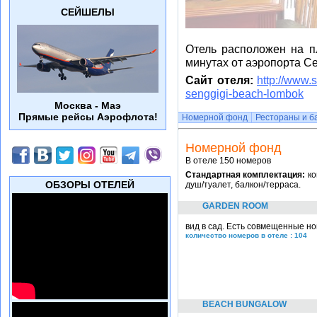
СЕЙШЕЛЫ
Отель расположен на пл
минутах от аэропорта Се
Cайт отеля:
http://www.
senggigi-beach-lombok
Москва - Маэ
Прямые рейсы Аэрофлота!
Номерной фонд
Рестораны и б
Номерной фонд
В отеле 150 номеров
Стандартная комплектация:
ко
ОБЗОРЫ ОТЕЛЕЙ
душ/туалет, балкон/терраса.
GARDEN ROOM
вид в сад. Есть совмещенные но
количество номеров в отеле : 104
BEACH BUNGALOW