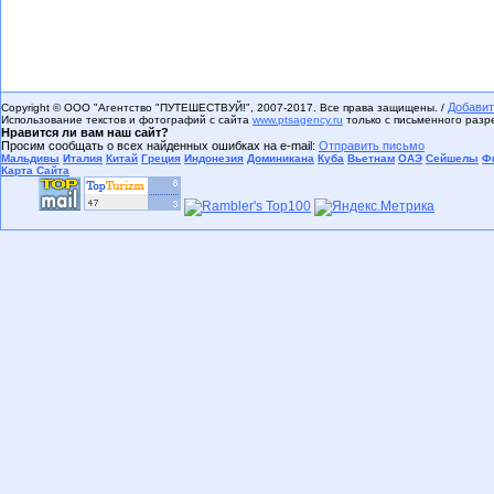
Добавит
Copyright © ООО "Агентство "ПУТЕШЕСТВУЙ!", 2007-2017. Все права защищены. /
Использование текстов и фотографий с сайта
www.ptsagency.ru
только с письменного раз
Нравится ли вам наш сайт?
Просим сообщать о всех найденных ошибках на e-mail:
Отправить письмо
Мальдивы
Италия
Китай
Греция
Индонезия
Доминикана
Куба
Вьетнам
ОАЭ
Сейшелы
Ф
Карта Сайта