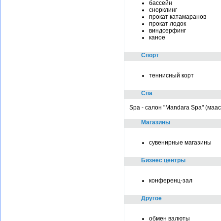
бассейн
снорклинг
прокат катамаранов
прокат лодок
виндсерфинг
каное
Спорт
теннисный корт
Спа
Spa - салон "Mandara Spa" (маа
Магазины
сувенирные магазины
Бизнес центры
конференц-зал
Другое
обмен валюты