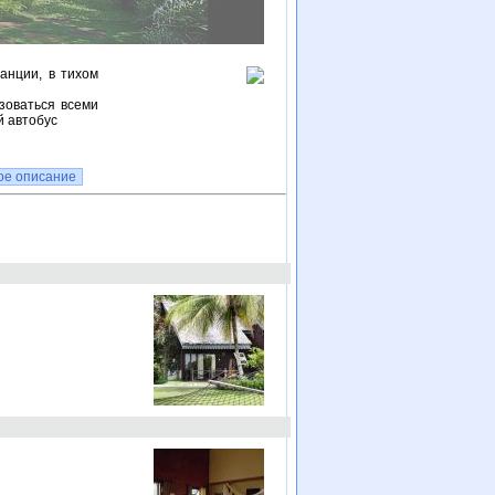
анции, в тихом
ьзоваться всеми
й автобус
ое описание