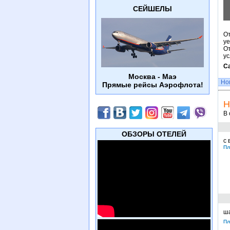
СЕЙШЕЛЫ
От
уе
От
ус
Са
Москва - Маэ
Но
Прямые рейсы Аэрофлота!
Н
В 
ОБЗОРЫ ОТЕЛЕЙ
с 
Пл
ша
Пл