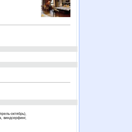
ель-октябрь),
а, виндсерфинг,