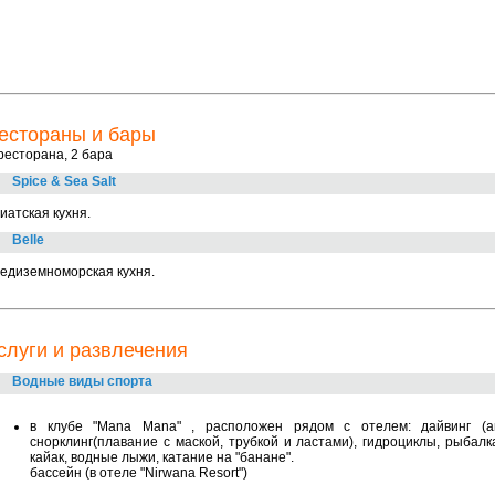
естораны и бары
ресторана, 2 бара
Spice & Sea Salt
иатская кухня.
Belle
едиземноморская кухня.
слуги и развлечения
Водные виды спорта
в клубе "Mana Mana" , расположен рядом с отелем: дайвинг (апр
снорклинг(плавание с маской, трубкой и ластами), гидроциклы, рыбалк
кайак, водные лыжи, катание на "банане".
бассейн (в отеле "Nirwana Resort")