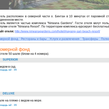
ель расположен в северной части о. Бинтан в 10 минутах от паромной ст
диненном месте.
ель является частью комплекса "Nirwana Gardens". Гости отеля могут пол
лугми отеля "Nirwana Resort". По территории комплекса курсирует бесплатны
йт отеля:
http://www.nirwanagardens.com/hotel/mayang-sari-beach-resort/
мерной фонд
Рестораны и бары
Услуги и развлечения
Трансферы
Полн
омерной фонд
отеле 50 шале (блоки на 4 номера).
SUPERIOR
видом в сад.
ощадь м2 : 35
DELUXE
ле на пляже с видом на море.
ощадь м2 : 35