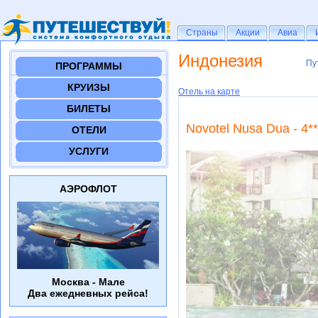
Страны
Страны
Акции
Акции
Авиа
Авиа
Индонезия
Пу
Пу
ПРОГРАММЫ
КРУИЗЫ
Отель на карте
БИЛЕТЫ
Novotel Nusa Dua - 4**
ОТЕЛИ
УСЛУГИ
АЭРОФЛОТ
Москва - Мале
Два ежедневных рейса!