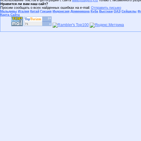
Использование текстов и фотографий с сайта
www.ptsagency.ru
только с письменного раз
Нравится ли вам наш сайт?
Просим сообщать о всех найденных ошибках на e-mail:
Отправить письмо
Мальдивы
Италия
Китай
Греция
Индонезия
Доминикана
Куба
Вьетнам
ОАЭ
Сейшелы
Ф
Карта Сайта