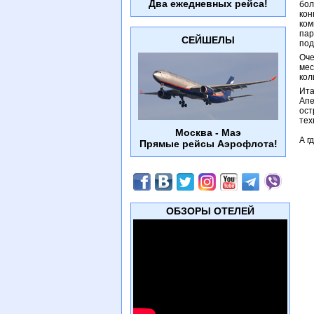
Два ежедневных рейса!
бол
кон
ком
пар
СЕЙШЕЛЫ
под
Оче
мес
кол
Ита
Апе
ост
тех
Москва - Маэ
А г
Прямые рейсы Аэрофлота!
ОБЗОРЫ ОТЕЛЕЙ