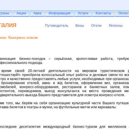
раны
траны
Акции
Акции
Авиа
Авиа
Информация
Информация
Услуги
Услуги
Контакты
Контакты
Оплат
Оплат
талия
Путеводитель
Визы
Отели
Регионы
Путеводитель
Визы
Отели
Регионы
ион: Конгресс-отели
ганизация бизнес-поездок – серьёзная, кропотливая работа, требу
фессионального подхода.
 время своей 20-летней деятельности на мировом туристическом 
тешествуй!» приобрела колоссальный опыт работы и деловые связи по все
тро и качественно предоставлять любые услуги, необходимые при организац
 бронирование отелей, авиа- и ж/д билетов, оформление виз, организ
омобилей, конгресс-оборудования, ресторанов и банкетных залов, п
истентов, переводчиков, выезд консультанта на место проведения ме
дварительного выезда Вашего представителя для осмотра конгресс-отеля.
ме того, мы берём на себя организацию культурной части Вашего путешес
тавка билетов в театры и музеи, на футбольные матчи или карнавалы.
последние десятилетия международный бизнес-туризм для миллионов 