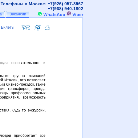
Телефоны в Москве: +7(926)
057-3967
+7(968)
940-1802
а
а
Вакансии
Вакансии
WhatsApp
Viber
Билеты
Билеты
ющая основательного и
рынке группа компаний
й Италии, что позволяет
ии бизнес-поездок, такие
ация трансферов, аренда
омощь профессиональных
роприятия, возможность
твия, будь то экскурсии,
людей приобретает всё