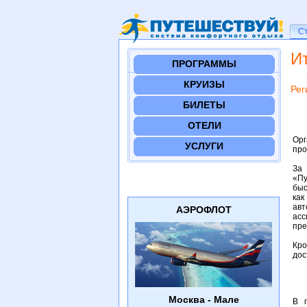
Ст
С
И
ПРОГРАММЫ
КРУИЗЫ
Рег
БИЛЕТЫ
ОТЕЛИ
Ор
УСЛУГИ
про
За
«Пу
быс
как
авт
АЭРОФЛОТ
асс
пре
Кро
дос
Москва - Мале
В 