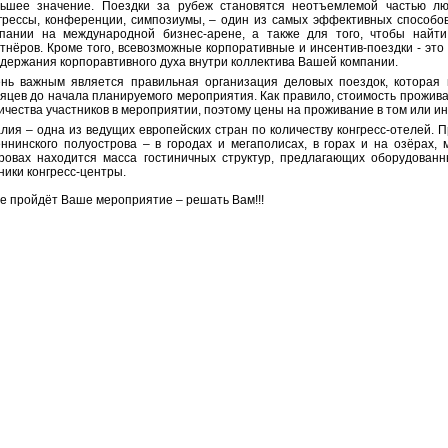
ьшее значение. Поездки за рубеж становятся неотъемлемой частью люб
грессы, конференции, симпозиумы, – один из самых эффективных способо
пании на международной бизнес-арене, а также для того, чтобы найти
тнёров. Кроме того, всевозможные корпоративные и инсентив-поездки - эт
держания корпоравтивного духа внутри коллектива Вашей компании.
нь важным является правильная организация деловых поездок, которая 
яцев до начала планируемого мероприятия. Как правило, стоимость прожив
ичества участников в мероприятии, поэтому цены на проживание в том или ин
лия – одна из ведущих европейских стран по количеству конгресс-отелей. П
ннинского полуострова – в городах и мегаполисах, в горах и на озёрах,
ровах находится масса гостиничных структур, предлагающих оборудован
ники конгресс-центры.
де пройдёт Ваше мероприятие – решать Вам!!!