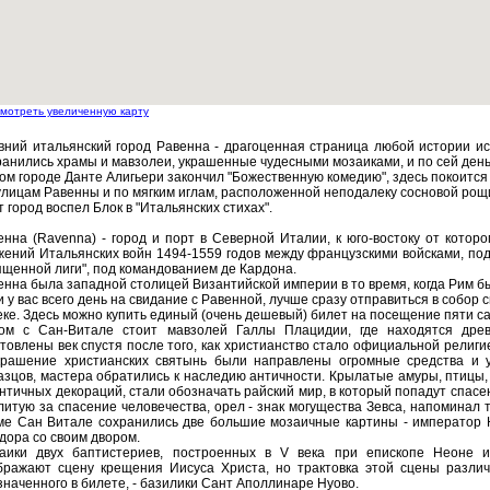
мотреть увеличенную карту
вний итальянский город Равенна - драгоценная страница любой истории иск
ранились храмы и мавзолеи, украшенные чудесными мозаиками, и по сей день
том городе Данте Алигьери закончил "Божественную комедию", здесь покоится 
улицам Равенны и по мягким иглам, расположенной неподалеку сосновой рощи
 город воспел Блок в "Итальянских стихах".
енна (Ravenna) - город и порт в Северной Италии, к юго-востоку от котор
жений Итальянских войн 1494-1559 годов между французскими войсками, под
ященной лиги", под командованием де Кардона.
енна была западной столицей Византийской империи в то время, когда Рим б
и у вас всего день на свидание с Равенной, лучше сразу отправиться в собор 
веке. Здесь можно купить единый (очень дешевый) билет на посещение пяти 
ом с Сан-Витале стоит мавзолей Галлы Плацидии, где находятся дре
отовлены век спустя после того, как христианство стало официальной религ
крашение христианских святынь были направлены огромные средства и у
азцов, мастера обратились к наследию античности. Крылатые амуры, птицы
античных декораций, стали обозначать райский мир, в который попадут спасе
литую за спасение человечества, орел - знак могущества Зевса, напоминал 
ме Сан Витале сохранились две большие мозаичные картины - император
дора со своим двором.
аики двух баптистериев, построенных в V века при епископе Неоне и 
бражают сцену крещения Иисуса Христа, но трактовка этой сцены различ
значенного в билете, - базилики Сант Аполлинаре Нуово.