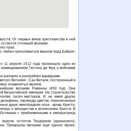
усств. От первых веков христианства в ней
 остается столицей мозаики.
его прах.
, любил прогуливаться верхом лорд Байрон.
ого 11 апреля 1512 года произошло одно из
 командованием Гастона де Фуа, и войсками
ыл разорен и разграблен варварами.
святого Виталия - Сан Витале, построенный в
самых знаменитых музеев.
внейшие мозаики Равенны (450 год). Они
ией Византийской империи. На строительство
силия тысяч мастеров. И, не имея других
, дельфины, гирлянды цветов, перенесенные
нные души, виноградная лоза - кровь Христа,
теперь о могуществе и вознесении Христа. В
 Юстиниан с приближенными и императрица
короле остготов Теодорихе (арианского),
на. Прекрасны мозаики еще одного музея,