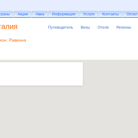
раны
траны
Акции
Акции
Авиа
Авиа
Информация
Информация
Услуги
Услуги
Контакты
Контакты
Оплат
Оплат
талия
Путеводитель
Визы
Отели
Регионы
Путеводитель
Визы
Отели
Регионы
ион: Равенна