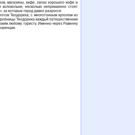
ов, магазины, кафе, запах хорошего кофе и
 колокольни, несколько неприкаянно стоят
, за которые город давно разросся.
готов Теодориха, с многотонным куполом из
у гробницы Теодориха каждый путешественник
изким любому туристу. Именно через Равенну
лоренции.