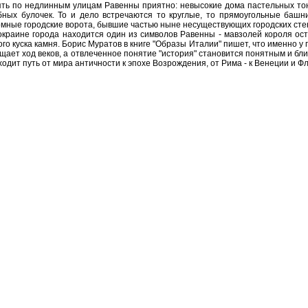
ять по недлинным улицам Равенны приятно: невысокие дома пастельных тон
бных булочек. То и дело встречаются то круглые, то прямоугольные башни
омные городские ворота, бывшие частью ныне несуществующих городских стен
окраине города находится один из символов Равенны - мавзолей короля ост
ого куска камня. Борис Муратов в книге "Образы Италии" пишет, что именно 
щает ход веков, а отвлеченное понятие "история" становится понятным и бл
ходит путь от мира античности к эпохе Возрождения, от Рима - к Венеции и Ф