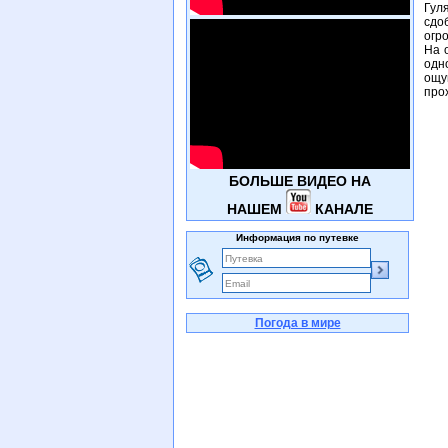
Гул
сдо
огр
На 
одн
ощу
про
БОЛЬШЕ ВИДЕО НА
НАШЕМ
КАНАЛЕ
Информация по путевке
Погода в мире