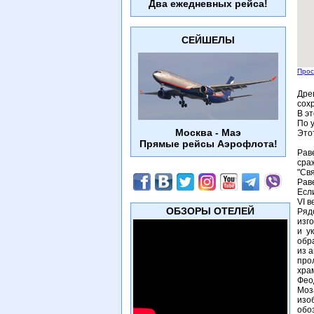
Два ежедневных рейса!
СЕЙШЕЛЫ
Прос
Дре
сох
В э
По 
Москва - Маэ
Этот
Прямые рейсы Аэрофлота!
Рав
сра
"Св
Рав
Есл
VI 
ОБЗОРЫ ОТЕЛЕЙ
Ряд
изг
и у
обр
из 
про
хра
Фео
Моз
изо
обо