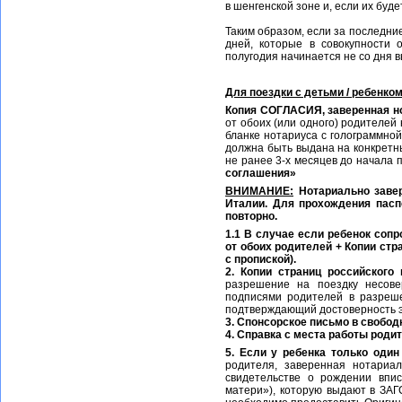
в шенгенской зоне и, если их буде
Таким образом, если за последние
дней, которые в совокупности
полугодия начинается не со дня 
Для поездки с детьми / ребенко
Копия СОГЛАСИЯ, заверенная н
от обоих (или одного) родителей
бланке нотариуса с голограммной
должна быть выдана на конкретн
не ранее 3-х месяцев до начала 
соглашения»
ВНИМАНИЕ:
Нотариально завер
Италии. Для прохождения пас
повторно.
1.1 В случае если ребенок сопр
от обоих родителей + Копии ст
с пропиской).
2. Копии страниц российского
разрешение на поездку несове
подписями родителей в разреше
подтверждающий достоверность 
3. Спонсорское письмо в свобо
4. Справка с места работы роди
5. Если у ребенка только оди
родителя, заверенная нотариал
свидетельстве о рождении впи
матери»), которую выдают в ЗАГ