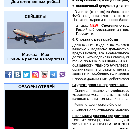
4. Ксерокопия страниц общеграж
Два ежедневных рейса!
5. Финансовый документ для все
- Выписка (справка) из банка с 
ФИО владельца счет, валюта сч
СЕЙШЕЛЫ
Название, адрес и телефон банка
а также
NEW -
Cведения о тру
Российской Федерации за пос
Госуслугах.
6. Справка с места работы
Должна быть выдана на фирмен
печатью и подписью должностног
предъявителя, его ежемесячног
Москва - Маэ
должна быть подписана самому се
Прямые рейсы Аэрофлота!
копию приказа о назначении на
обязанности главного бухгалтера
организации, в справке с мест
заявителя , особенно, если заяви
Справка должна быть действитель
Студент должен предоставить:
ОБЗОРЫ ОТЕЛЕЙ
- Оригинал справки из учебного 
указанием курса, печатью, теле
начиная с даты подписания на да
- Копия студенческого билета.
- Выписка с собственного банковс
Школьники должны предостави
течение месяца, начиная с дат
учебы
ТРЕБУЕТСЯ ОБЯЗАТЕЛЬН