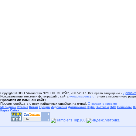
Добавит
Copyright © ООО "Агентство "ПУТЕШЕСТВУЙ!", 2007-2017. Все права защищены. /
Использование текстов и фотографий с сайта
www.ptsagency.ru
только с письменного раз
Нравится ли вам наш сайт?
Просим сообщать о всех найденных ошибках на e-mail:
Отправить письмо
Мальдивы
Италия
Китай
Греция
Индонезия
Доминикана
Куба
Вьетнам
ОАЭ
Сейшелы
Ф
Карта Сайта