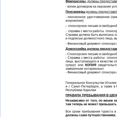
Фрилансеры
должны предостави
- копии договоров на оказание ус
Пенсионеры
должны предоставит
- пенсионное удостоверение (ори
ксерокопия)
-
спонсорское письмо в свободно
- справка с места работы спонсо
Справка должна быть выписана на
и подписью должностного лица, в
- Финансовый документ спонсора (
Домохозяйка должна предостав
- Спонсорское письмо в свободно
- Справка с места работы спонсо
лица, выступающего в качестве с
супруг) или
КОПИЯ
свидетельст
заверенная нотариально
- Финансовый документ спонсора (
Генеральное Консульство Италии 
и г. Санкт-Петербурге, а также 
Республике Карелии
ПРАВИЛА ПРЕБЫВАНИЯ В ШЕН
Независимо от того, по визам 
там теперь не может превышать 
Все сроки пребывания туриста в
должны сами путешественники
,