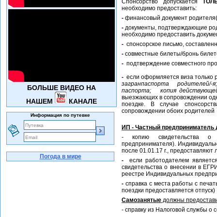
Спонсорство допускается
ТОЛ
необходимо предоставить:
-
финансовый документ родителя(с
-
документы, подтверждающие род
необходимо предоставить докуме
-
спонсорское письмо, составленн
-
совместные билеты/бронь билето
-
подтверждение совместного про
-
если оформляется виза только р
загранпаспорта родителей/-
БОЛЬШЕ ВИДЕО НА
паспорта; копия действующ
выезжающих в сопровождении одн
НАШЕМ
КАНАЛЕ
поездке. В случае спонсорст
сопровождении обоих родителей 
Информация по путевке
ИП - Частный предприниматель 
- копию свидетельства о 
предпринимателя). Индивидуаль
после 01.01.17 г., предоставляют
Погода в мире
-
если работодателем является
свидетельства о внесении в ЕГР
реестре Индивидуальных предприн
-
справка с места работы с печат
поездки предоставляется отпуск)
Самозанятые
должны предостави
- справку из Налоговой службы о 