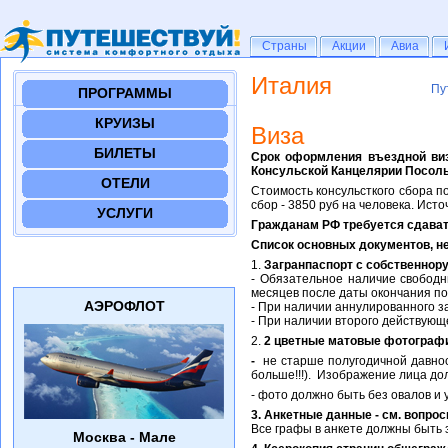
Страны
Страны
Акции
Акции
Авиа
Авиа
Италия
Пу
Пу
ПРОГРАММЫ
КРУИЗЫ
Виза
БИЛЕТЫ
Срок оформления въездной виз
Консульской Канцелярии Посоль
ОТЕЛИ
Стоимость консульсткого сбора по
сбор - 3850 руб на человека. Источни
УСЛУГИ
Гражданам РФ требуется сдават
Список основных документов, н
1.
Загранпаспорт с собственнор
- Обязательное наличие свободны
месяцев после даты окончания по
АЭРОФЛОТ
- При наличии аннулированного за
- При наличии второго действующ
2.
2 цветные матовые фотографи
-
не старше полугодичной давнос
больше!!!). Изображение лица до
- фото должно быть без овалов и 
3. Анкетные данные
- cм. вопро
Все графы в анкете должны быть з
Москва - Мале