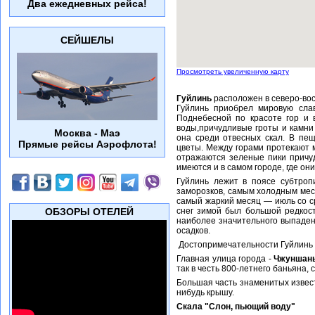
Два ежедневных рейса!
СЕЙШЕЛЫ
Просмотреть увеличенную карту
Гуйлинь
расположен в северо-вос
Гуйлинь приобрел мировую сла
Поднебесной по красоте гор и 
воды,причудливые гроты и камни
Москва - Маэ
она среди отвесных скал. В пе
Прямые рейсы Аэрофлота!
цветы. Между горами протекают м
отражаются зеленые пики причуд
имеются и в самом городе, где он
Гуйлинь лежит в поясе субтроп
заморозков, самым холодным меся
самый жаркий месяц — июль со с
ОБЗОРЫ ОТЕЛЕЙ
снег зимой был большой редкост
наиболее значительного выпаден
осадков.
Достопримечательности Гуйлинь -
Главная улица города -
Чжуншан
так в честь 800-летнего баньяна,
Большая часть знаменитых извест
нибудь крышу.
Скала "Слон, пьющий воду"