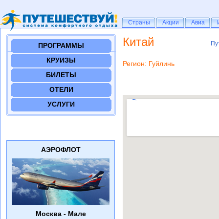
Страны
Страны
Акции
Акции
Авиа
Авиа
Китай
Пу
Пу
ПРОГРАММЫ
КРУИЗЫ
Регион: Гуйлинь
БИЛЕТЫ
ОТЕЛИ
УСЛУГИ
АЭРОФЛОТ
Москва - Мале