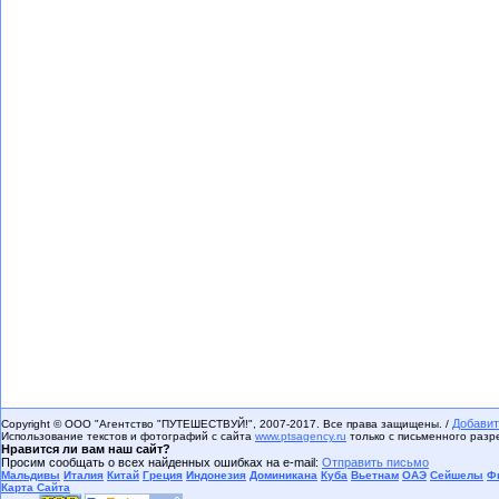
Добавит
Copyright © ООО "Агентство "ПУТЕШЕСТВУЙ!", 2007-2017. Все права защищены. /
Использование текстов и фотографий с сайта
www.ptsagency.ru
только с письменного раз
Нравится ли вам наш сайт?
Просим сообщать о всех найденных ошибках на e-mail:
Отправить письмо
Мальдивы
Италия
Китай
Греция
Индонезия
Доминикана
Куба
Вьетнам
ОАЭ
Сейшелы
Ф
Карта Сайта