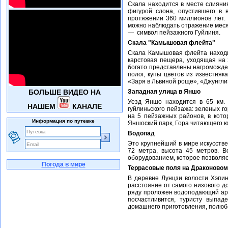
Скала находится в месте слияни
фигурой слона, опустившего в 
протяжении 360 миллионов лет. 
можно наблюдать отражение месяц
— символ пейзажного Гуйлиня.
Скала "Камышовая флейта"
Скала Камышовая флейта находи
карстовая пещера, уходящая на 
богато представлены нагроможде
полог, купы цветов из известня
«Заря в Львиной роще», «Джунгли»
БОЛЬШЕ ВИДЕО НА
Западная улица в Яншо
Уезд Яншо находится в 65 км. 
НАШЕМ
КАНАЛЕ
гуйлиньского пейзажа: зеленых г
на 5 пейзажных районов, в кото
Информация по путевке
Яншоский парк, Гора читающего ю
Водопад
Это крупнейший в мире искусств
72 метра, высота 45 метров. 
оборудованием, которое позволяе
Погода в мире
Террасовые поля на Драконовом
В деревне Лунцзи волости Хэпин
расстояние от самого низового д
ряду проложен водоподающий арык
посчастливится, туристу выпа
домашнего приготовления, полюб