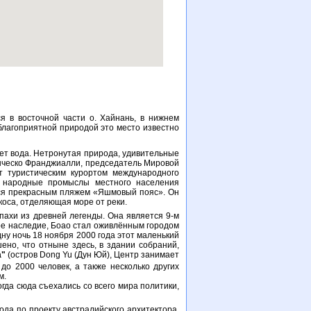
я в восточной части о. Хайнань, в нижнем
 благоприятной природой это место известно
ет вода. Нетронутая природа, удивительные
анческо Франджиалли, председатель Мировой
т туристическим курортом международного
 и народные промыслы местного населения
тся прекрасным пляжем «Яшмовый пояс». Он
 коса, отделяющая море от реки.
пахи из древней легенды. Она является 9-м
ое наследие, Боао стал оживлённым городом
дну ночь 18 ноября 2000 года этот маленький
ено, что отныне здесь, в здании собраний,
a"
(остров Dong Yu (Дун Юй), Центр занимает
до 2000 человек, а также несколько других
м.
гда сюда съехались со всего мира политики,
ода по проекту австралийского архитектора.