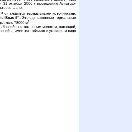
н 31 октября 2000 к проведению Азиатско-
острове Шапо.
Р, он славится
термальными источниками
,
t
el Boao 5*
. Это единственные термальные
2
дь около 78000 м
.
ь бассейны с кокосовым молоком, лавандой,
бассейна имеется табличка с указанием вида