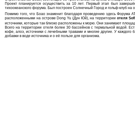
Проект планируется осуществить за 10 лет. Первый этап был завершё
тихоокеанского форума. Был построен Солнечный Город и гольф-клуб на 
Помимо того, что Боао знаменит благодаря проведению здесь Форума АТ
расположенными на острове Dong Yu (Дун Юй), на территории
отеля
Sofi
источники, которые так близко расположены к морю. Они занимают площа
Всего на территории отеля более 30 бассейнов с термальной водой. Ест
кофе, алоэ, источники с лечебными травами и многие другие. У каждого 
добавки в воде источника и о её пользе для организма.