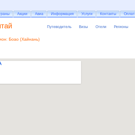
раны
траны
Акции
Акции
Авиа
Авиа
Информация
Информация
Услуги
Услуги
Контакты
Контакты
Оплат
Оплат
итай
Путеводитель
Визы
Отели
Регионы
Путеводитель
Визы
Отели
Регионы
ион: Боао (Хайнань)