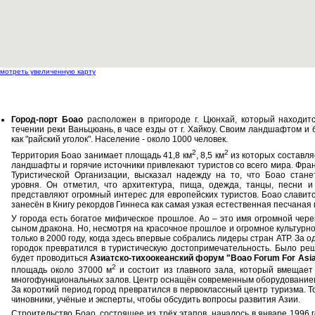
мотреть увеличенную карту
Город-порт Боао
расположен в пригороде г. Цюнхай, который находитс
течении реки Ваньцюань, в часе езды от г. Хайкоу. Своим ландшафтом и
как "райский уголок". Население - около 1000 человек.
2
2
Территория Боао занимает площадь 41,8 км
, 8,5 км
из которых составля
ландшафты и горячие источники привлекают туристов со всего мира. Фр
Туристической Организации, высказал надежду на то, что Боао стане
уровня. Он отметил, что архитектура, пища, одежда, танцы, песни
представляют огромный интерес для европейских туристов. Боао слави
занесён в Книгу рекордов Гиннеса как самая узкая естественная песчаная
У города есть богатое мифическое прошлое. Ао – это имя огромной чере
сыном дракона. Но, несмотря на красочное прошлое и огромное культурн
только в 2000 году, когда здесь впервые собрались лидеры стран АТР. За о
городок превратился в туристическую достопримечательность. Было реш
будет проводиться
Азиатско-тихоокеанский форум "Boao Forum For Asi
2
площадь около 37000 м
и состоит из главного зала, который вмещает 
многофункциональных залов. Центр оснащён современным оборудование
За короткий период город превратился в первоклассный центр туризма. То
чиновники, учёные и эксперты, чтобы обсудить вопросы развития Азии.
Строительство Боао, состоящее из трёх этапов, началось в январе 1996 г