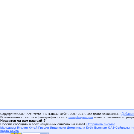
Добавит
Copyright © ООО "Агентство "ПУТЕШЕСТВУЙ!", 2007-2017. Все права защищены. /
Использование текстов и фотографий с сайта
www.ptsagency.ru
только с письменного раз
Нравится ли вам наш сайт?
Просим сообщать о всех найденных ошибках на e-mail:
Отправить письмо
Мальдивы
Италия
Китай
Греция
Индонезия
Доминикана
Куба
Вьетнам
ОАЭ
Сейшелы
Ф
Карта Сайта