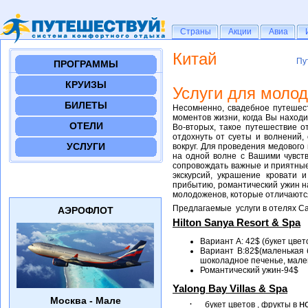
Страны
Страны
Акции
Акции
Авиа
Авиа
Китай
Пу
Пу
ПРОГРАММЫ
КРУИЗЫ
Услуги для моло
БИЛЕТЫ
Несомненно, свадебное путешест
моментов жизни, когда Вы находи
ОТЕЛИ
Во-вторых, такое путешествие о
отдохнуть от суеты и волнений,
УСЛУГИ
вокруг. Для проведения медовог
на одной волне с Вашими чувств
сопровождать важные и приятные 
экскурсий, украшение кровати 
прибытию, романтический ужин на
молодоженов, которые отличаются
Предлагаемые
услуги в отелях С
АЭРОФЛОТ
Hilton Sanya Resort & Spa
Вариант А: 42$ (букет цве
Вариант В:82$(маленькая 
шоколадное печенье, мале
Романтический ужин-94
$
Yalong
Bay
Villas & Spa
Москва - Мале
·
н
букет цветов , фрукты в