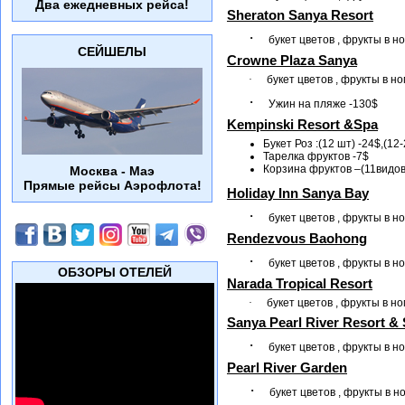
Два ежедневных рейса!
Sheraton Sanya Resort
·
букет цветов , фрукты в н
СЕЙШЕЛЫ
Crowne Plaza Sanya
·
букет цветов , фрукты в но
·
Ужин на пляже -130
$
Kempinski Resort &Spa
Букет Роз :(12 шт) -24$,(12
Тарелка фруктов -7$
Корзина фруктов –(11видов) 
Москва - Маэ
Прямые рейсы Аэрофлота!
Holiday
Inn
Sanya
Bay
·
букет цветов , фрукты в н
Rendezvous
Baohong
·
букет цветов , фрукты в н
ОБЗОРЫ ОТЕЛЕЙ
Narada
Tropical Resort
·
букет цветов , фрукты в н
Sanya Pearl River Resort &
·
букет цветов , фрукты в н
Pearl River Garden
·
букет цветов , фрукты в 