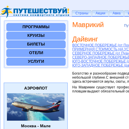
Страны
Страны
Акции
Акции
Авиа
Авиа
Маврикий
Пу
Пу
ПРОГРАММЫ
КРУИЗЫ
Дайвинг
БИЛЕТЫ
ВОСТОЧНОЕ ПОБЕРЕЖЬЕ (от Пост-
ПРИМЕРНАЯ СТОИМОСТЬ НА УС
ОТЕЛИ
СЕВЕРНОЕ ПОБЕРЕЖЬЕ (от Пуант-
СЕВЕРО-ЗАПАДНОЕ ПОБЕРЕЖЬЕ (о
УСЛУГИ
ЮГО-ВОСТОЧНОЕ ПОБЕРЕЖЬЕ (от 
ЮГО-ЗАПАДНОЕ ПОБЕРЕЖЬЕ (райо
Богатство и разнообразие подво
небольшой глубине.С внешней ст
здесь встречаются акулы, скаты, 
На Маврикии существует професс
АЭРОФЛОТ
пловцам выдают обязательный се
Москва - Мале