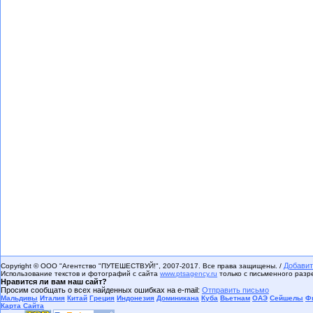
Добавит
Copyright © ООО "Агентство "ПУТЕШЕСТВУЙ!", 2007-2017. Все права защищены. /
Использование текстов и фотографий с сайта
www.ptsagency.ru
только с письменного раз
Нравится ли вам наш сайт?
Просим сообщать о всех найденных ошибках на e-mail:
Отправить письмо
Мальдивы
Италия
Китай
Греция
Индонезия
Доминикана
Куба
Вьетнам
ОАЭ
Сейшелы
Ф
Карта Сайта