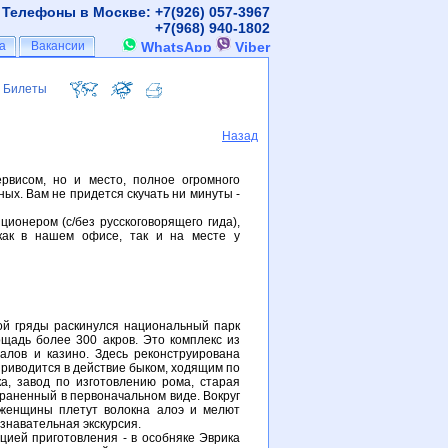
Телефоны в Москве: +7(926)
057-3967
+7(968)
940-1802
а
а
Вакансии
Вакансии
WhatsApp
Viber
Билеты
Билеты
Назад
рвисом, но и место, полное огромного
ых. Вам не придется скучать ни минуты -
ионером (с/без русскоговорящего гида),
как в нашем офисе, так и на месте у
ой гряды раскинулся национальный парк
ощадь более 300 акров. Это комплекс из
алов и казино. Здесь реконструирована
приводится в действие быком, ходящим по
а, завод по изготовлению рома, старая
храненный в первоначальном виде. Вокруг
 женщины плетут волокна алоэ и мелют
знавательная экскурсия.
цией приготовления - в особняке Эврика