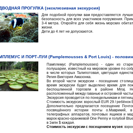
ДВОДНАЯ ПРОГУЛКА (эксклюзивная экскурсия)
Для подобной прогулки вам предоставляется лучше
безопасность для всех участников погружения. При
3-4 метра. Откройте для себя жизнь морских обита
жизни.
Дети до 4 лет не допускаются.
ПЛЕМУС И ПОРТ-ЛУИ (Pamplemousses & Port Louis) - половин
Памплемус (Pamplemousses) - один из стар
полушарии, известный на мировом уровне по соб
в числе которых Талипотовая, цветущая единств
Регия-Виктория Амазонка.
Во второй части экскурсии - посещение столицы
время экскурсии будет выделено время для по
беспошлинной торговли в районе Miraj. Н
расположенный между гаванью и островной частью
Экскурсия проводится по понедельникам и пятниц
Стоимость экскурсии: взрослый EUR 29 / ребёнок 
Дополнительно предлагается посещение Почтово
посвящённого истории почты о.Маврикий, в
телеграфных аппаратов, почтовых ящиков и мар
марок красно-оранжевой One Penny и голубой Blu
в 1млн $ каждая.
Стоимость экскурсии с посещением музея
: взр