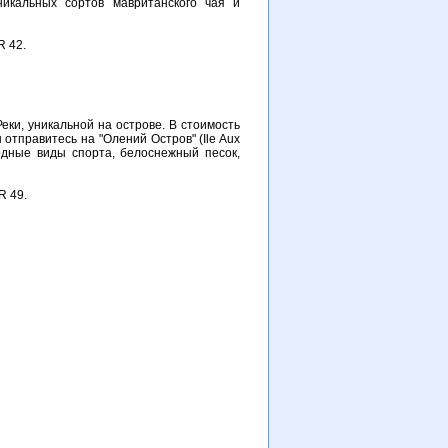
никальных сортов мавританского чая и
R 42.
ки, уникальной на острове. В стоимость
 отправитесь на "Олений Остров" (Ile Aux
водные виды спорта, белоснежный песок,
R 49.