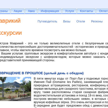
раны
траны
Акции
Акции
Авиа
Авиа
Информация
Информация
Услуги
Услуги
Контакты
Контакты
Оплат
Оплат
аврикий
Путеводитель
Визы
Отели
Регионы
Путеводитель
Визы
Отели
Регионы
кскурсии
стров Маврикий - это не только великолепные отели с безупречным се
оличества интереснейших достопримечательностей - исторических и природн
лавное, чтобы хватило времени посмотреть как можно больше.
 Вашим услугам: групповые экскурсии в комфортабельном автобусе с кондиц
ндивидуальные экскурсии с шофером-гидом, которые можно заказать 
редставителей принимающей стороны.
ЗВРАЩЕНИЕ В ПРОШЛОЕ (целый день с обедом)
В пяти минутах езды от Порт-Луи у подножья горн
Имения Пай (Domaine les Pailles), занимающий пл
природных аттракционов, ресторанов, конференц-з
первая мельница для сахарного тростника, которая 
кругу, также расположены старая сахарная фабрик
водоочистительная установка и поезд 18-го века, со
построек множество небольших хижин, в которых
вручную кофейные зёрна. Это очень интересная и по
В середине дня будет предложен обед с демонстра