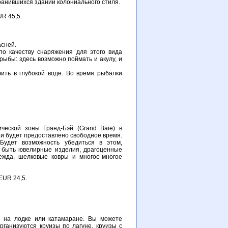
хранившихся зданий колониального стиля.
UR 45,5.
асней.
о качеству снаряжения для этого вида
рыбы: здесь возможно поймать и акулу, и
ить в глубокой воде. Во время рыбалки
ической зоны Гранд-Бэй (Grand Baie) в
тии будет предоставлено свободное время.
Будет возможность убедиться в этом,
т быть ювелирные изделия, драгоценные
ежда, шелковые ковры и многое-многое
EUR 24,5.
а на лодке или катамаране. Вы можете
Организуются круизы по лагуне, круизы с