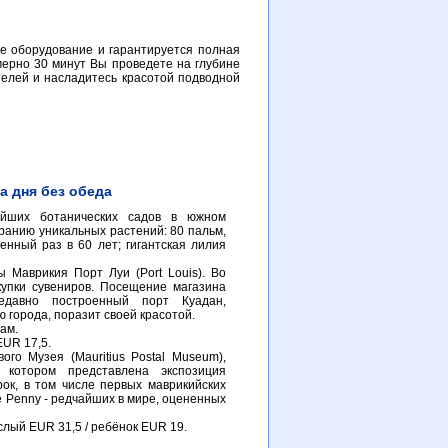
е оборудование и гарантируется полная
мерно 30 минут Вы проведете на глубине
телей и насладитесь красотой подводной
а дня без обеда
ейших ботанических садов в южном
ранию уникальных растений: 80 пальм,
енный раз в 60 лет; гигантская лилия
 Маврикия Порт Луи (Port Louis). Во
купки сувениров. Посещение магазина
едавно построенный порт Куадан,
 города, поразит своей красотой.
ам.
EUR 17,5.
го Музея (Mauritius Postal Museum),
 котором представлена экспозиция
ок, в том числе первых маврикийских
e Penny - редчайших в мире, оцененных
ослый EUR 31,5 / ребёнок EUR 19.