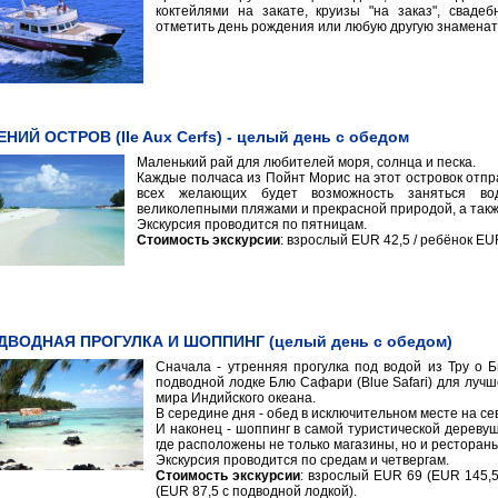
коктейлями на закате, круизы "на заказ", свад
отметить день рождения или любую другую знаменат
НИЙ ОСТРОВ (IIe Aux Cerfs) - целый день с обедом
Маленький рай для любителей моря, солнца и песка.
Каждые полчаса из Пойнт Морис на этот островок отпр
всех желающих будет возможность заняться во
великолепными пляжами и прекрасной природой, а также
Экскурсия проводится по пятницам.
Стоимость экскурсии
: взрослый EUR 42,5 / ребёнок EU
ДВОДНАЯ ПРОГУЛКА И ШОППИНГ (целый день с обедом)
Сначала - утренняя прогулка под водой из Тру о Б
подводной лодке Блю Сафари (Blue Safari) для луч
мира Индийского океана.
В середине дня - обед в исключительном месте на се
И наконец - шоппинг в самой туристической деревушк
где расположены не только магазины, но и рестораны
Экскурсия проводится по средам и четвергам.
Стоимость экскурсии
: взрослый EUR 69 (EUR 145,5
(EUR 87,5 с подводной лодкой).