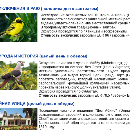
ИКЛЮЧЕНИЯ В РАЮ (половина дня с завтраком)
Исследование охраняемых зон Л’Этоиль & Ферни (L’E
Возможность полюбоваться уникальной местной рас
видами, увидеть оленей о.Ява в естественной среде 
В программу включён традиционный завтрак.
Экскурсия проводится по пятницам и воскресеньям.
Стоимость экскурсии
: взрослый EUR 96 / взрослый
ИРОДА И ИСТОРИЯ (целый день с обедом)
Экскурсия начнется с музея в Майбу (Mahebourg), где
и продолжится на острове Лез Эгрет (Ile aux Aigrett
местной уникальной растительности. Будет пред
захватывающим видом горной цепи Гранд Порт (Gra
посетить заповедник, который насчитывает более 
располагающий крупнейшей коллекцией насекомых
проехать через Райскую Долину (Paradise Valley).
Экскурсия проводится по субботам.
Стоимость экскурсии
: взрослый EUR 78,5 / ребёнок E
ЙНАЯ УЛИЦА (целый день с обедом)
Посещение частного владения "Дез Абино" (Domai
сохранившихся строений в колониальном стиле, пост
Cheri", плантации экзотических растений: антюрьюм и
Запланированный обед подается в колониальном дом
1819 году.