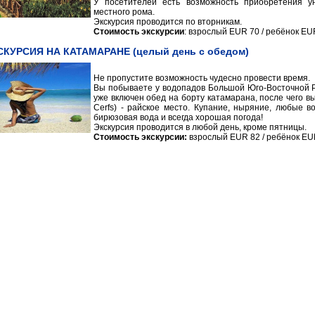
У посетителей есть возможность приобретения у
местного рома.
Экскурсия проводится по вторникам.
Стоимость экскурсии
: взрослый EUR 70 / ребёнок EU
СКУРСИЯ НА КАТАМАРАНЕ (целый день с обедом)
Не пропустите возможность чудесно провести время.
Вы побываете у водопадов Большой Юго-Восточной Ре
уже включен обед на борту катамарана, после чего вы
Cerfs) - райское место. Купание, ныряние, любые 
бирюзовая вода и всегда хорошая погода!
Экскурсия проводится в любой день, кроме пятницы.
Стоимость экскурсии:
взрослый EUR 82 / ребёнок EU