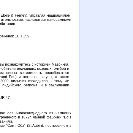
toile & Ferney), управляя квадрациклом.
тительностью, насладиться панорамными
обитания.
+ребёнок EUR 159
 вы познакомитесь с историей Маврикия,
es)-обители редчайших розовых голубей и
оставлена возможность полюбоваться
nd Port) и островов лагуны; а также
2000 нильских крокодилов, к тому же
 Индийского региона; и в заключении
UR 47.
ne des Aubineaux)-одного из немногих
роенного в 1872г, чайной фабрики "Bois
 ванили.
е "Сант Обэ" (St.Aubin), построенном в