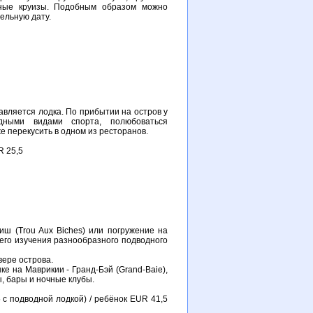
ебные круизы. Подобным образом можно
ельную дату.
авляется лодка. По прибытии на остров у
дными видами спорта, полюбоваться
 перекусить в одном из ресторанов.
R 25,5
иш (Trou Aux Biches) или погружение на
шего изучения разнообразного подводного
вере острова.
е на Маврикии - Гранд-Бэй (Grand-Baie),
, бары и ночные клубы.
 с подводной лодкой) / ребёнок EUR 41,5