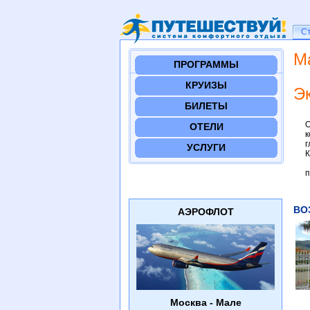
Ст
С
М
ПРОГРАММЫ
КРУИЗЫ
Э
БИЛЕТЫ
О
ОТЕЛИ
к
г
УСЛУГИ
К
и
п
ВО
АЭРОФЛОТ
Москва - Мале