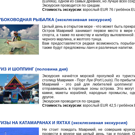
(Eureka), одном из самых древних, но лучше всех со
Экскурсия проводится по средам.
Стоимость экскурсии
: взрослый EUR 76 / ребёнок E
УБОКОВОДНАЯ РЫБАЛКА (эксклюзивная экскурсия)
Целый день в открытом море - что может быть прекр
Остров Маврикий занимает первое место в мире п
спорта, а также по качеству и калибру выловленной 
черного марлина, и желтого тунца.
Вам предоставляется редкая возможность порыбач
также будут предложены ланч и различные напитки.
УИЗ И ШОППИНГ (половина дня)
Экскурсия начнётся морской прогулкой из турист
столицу Маврикия - Порт Луи (Port Louis). По прибы
Маврикий - это рай для любителей шоппинга! 
отправившись в торговые зоны острова. Это могу
камни, макеты кораблей, народные промыслы, од
другое.
Экскурсия проводится по средам.
Стоимость экскурсии
: взрослый EUR 42,5 / ребёнок 
УИЗЫ НА КАТАМАРАНАХ И ЯХТАХ (эксклюзивная экскурсия)
Не стоит покидать Маврикий, не совершив круиз
провести в круизе как целый день, так и полдня. 