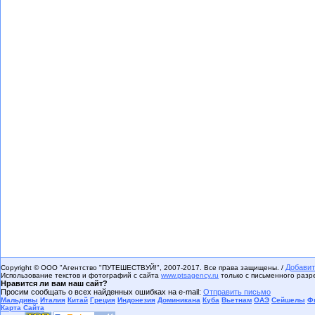
Добавит
Copyright © ООО "Агентство "ПУТЕШЕСТВУЙ!", 2007-2017. Все права защищены. /
Использование текстов и фотографий с сайта
www.ptsagency.ru
только с письменного раз
Нравится ли вам наш сайт?
Просим сообщать о всех найденных ошибках на e-mail:
Отправить письмо
Мальдивы
Италия
Китай
Греция
Индонезия
Доминикана
Куба
Вьетнам
ОАЭ
Сейшелы
Ф
Карта Сайта