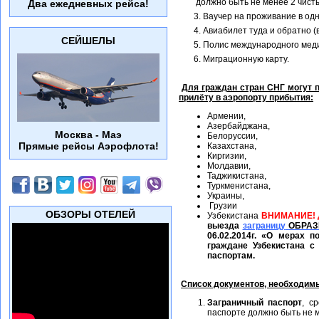
должно быть не менее 2 чист
Два ежедневных рейса!
3. Ваучер на проживание в одно
4. Авиабилет туда и обратно (в 
СЕЙШЕЛЫ
5. Полис международного медиц
6. Миграционную карту.
Для граждан стран СНГ
могут 
прилёту в аэропорту прибытия:
Армении,
Азербайджана,
Москва - Маэ
Белоруссии,
Прямые рейсы Аэрофлота!
Казахстана,
Киргизии,
Молдавии,
Таджикистана,
Туркменистана,
Украины,
Грузии
ОБЗОРЫ ОТЕЛЕЙ
Узбекистана
ВНИМАНИЕ! Д
выезда
заграницу
ОБРАЗ
06.02.2014г. «О мерах 
граждане Узбекистана с
паспортам.
Список документов, необходим
Заграничный паспорт
, с
паспорте должно быть не м