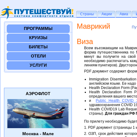
Страны
Страны
Акции
Акции
Авиа
Авиа
Маврикий
Пу
Пу
ПРОГРАММЫ
КРУИЗЫ
Виза
БИЛЕТЫ
Всем въезжающим на Маврикий
форма путешественника по 
ОТЕЛИ
минут вы получите на свой
необходимо распечатать каж
УСЛУГИ
линиям пунктиров). Двусторо
PDF документ содержит форм
Immigration Disembarkat
английском языке. Ее над
Health Declaration Form (P
Health Declaration Form P
АЭРОФЛОТ
определения вашего мест
и
Public Health COVID 1
здравоохранения COVID 19
Health COVID19 Lab Reques
страны).
Для граждан РФ 
По прилету необходимо буде
1. PDF документ (страницы 1 и
Москва - Мале
2. ОЗП, срок действия котор