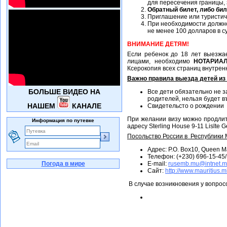
для пересечения границы,
Обратный билет, либо бил
Приглашение или туристич
При необходимости должн
не менее 100 долларов в с
ВНИМАНИЕ ДЕТЯМ!
Если ребенок до 18 лет выезжа
лицами, необходимо
НОТАРИА
Ксерокопия всех страниц внутрен
Важно правила выезда детей из
БОЛЬШЕ ВИДЕО НА
Все дети обязательно не з
родителей, нельзя будет в
НАШЕМ
КАНАЛЕ
Свидетельсто о рождении
При желании визу можно продлит
Информация по путевке
адресу Sterling House 9-11 Lislte Ge
Посольство России в Республики
Адрес:
P.O. Box10, Queen Ma
Телефон: (+230) 696-15-45/
Погода в мире
E-mail:
rusemb.mu@intnet.
Сайт:
http://www.mauritius.m
В случае возникновения у вопро