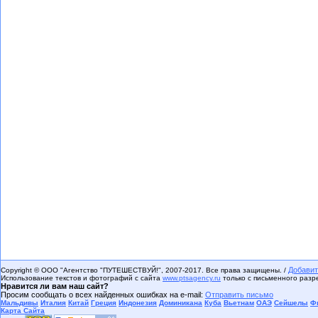
Добавит
Copyright © ООО "Агентство "ПУТЕШЕСТВУЙ!", 2007-2017. Все права защищены. /
Использование текстов и фотографий с сайта
www.ptsagency.ru
только с письменного раз
Нравится ли вам наш сайт?
Просим сообщать о всех найденных ошибках на e-mail:
Отправить письмо
Мальдивы
Италия
Китай
Греция
Индонезия
Доминикана
Куба
Вьетнам
ОАЭ
Сейшелы
Ф
Карта Сайта