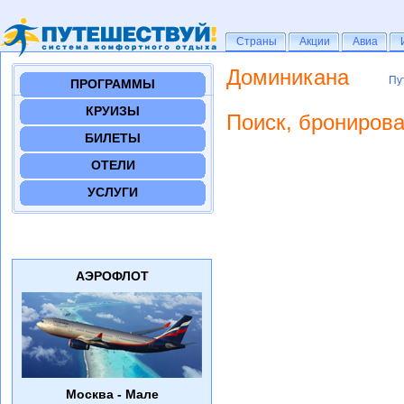
Страны
Страны
Акции
Акции
Авиа
Авиа
Доминикана
Пу
Пу
ПРОГРАММЫ
КРУИЗЫ
Поиск, бронирова
БИЛЕТЫ
ОТЕЛИ
УСЛУГИ
АЭРОФЛОТ
Москва - Мале