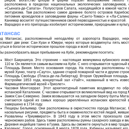
рифов. Богатство флоры и фауны поразит воображение любого ту
расположена в пределах национальных экологических заповедников,
«Сьенага-де-Сапата». Полуостров Сапата, находящийся в южной части 
экотуризма. Там расположено самое древнее болото островов Карибско
питомник крокодилов и заповедники фауны «Санто-Томас» и «Ла-Салин
Канимар восхитят путешественников своей первозданностью и красотой.
Варадеро и его пригороды изобилуют историческими, природными и куль
тансас
од Матансас, расположенный неподалёку от аэропорта Варадеро, нер
есекают две реки: Сан-Хуан и Юмури, через которые воздвигнуты пять мост
нуться в богатое историческое прошлое города и всей страны.
бы разнообразить ваше пребывание на Кубе, рекомендуем посетить:
Мост Бакунаягуа. Это строение – настоящая жемчужина кубинского инже
110 м. Он является самым высоким на Кубе. С него открывается чудесный
Площадь Вихия. Место основания города. На площади расположены так
музей Хунко, театр «Сауто», здание старой пожарной части и другие стро
Площадь Свободы (Пласа-де-ла-Либертад). Вторая Оружейная площадь 
постройки 1853 года, концертный зал «Уайт», названный в честь изве
Фармацевтический музей «Триолет».
Часовня Монтсеррат. Этот архитектурный памятник воздвигнут по обр
испанской Каталонии. С часовни открывается великолепный вид на город
Замок Сан-Северино. Замок возвышается на западном берегу бухты Мата
считаются одной из самых хорошо укреплённых испанских крепостей в
завершено в 1734 году.
Пещеры Бельямар. Они расположены в окрестностях города Матансас. 
наскальные рисунки, предметы быта и окаменелости костей людей, живших
Развалины «Триумвирато». В 1843 году в этом месте произошло са
чернокожих рабов. Здесь также расположены руины сахарного завода и вил
Деревня индейцев таино в Гуама. Здесь вы сможете окунуться в мир тради
Карденас. Город, основанный 8 марта 1828 года. Кубинцы называют его