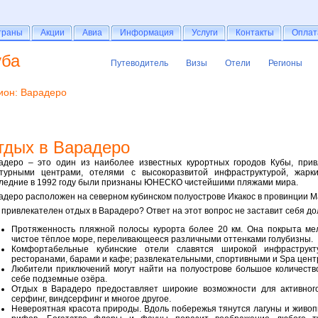
раны
траны
Акции
Акции
Авиа
Авиа
Информация
Информация
Услуги
Услуги
Контакты
Контакты
Оплат
Оплат
уба
Путеводитель
Визы
Отели
Регионы
Путеводитель
Визы
Отели
Регионы
ион: Варадеро
тдых в Варадеро
адеро – это один из наиболее известных курортных городов Кубы, прив
ьтурными центрами, отелями с высокоразвитой инфраструктурой, жар
ледние в 1992 году были признаны ЮНЕСКО чистейшими пляжами мира.
адеро расположен на северном кубинском полуострове Икакос в провинции Мат
 привлекателен отдых в Варадеро? Ответ на этот вопрос не заставит себя до
Протяженность пляжной полосы курорта более 20 км. Она покрыта ме
чистое тёплое море, переливающееся различными оттенками голубизны.
Комфортабельные кубинские отели славятся широкой инфраструкт
ресторанами, барами и кафе; развлекательными, спортивными и Spa цент
Любители приключений могут найти на полуострове большое количеств
себе подземные озёра.
Отдых в Варадеро предоставляет широкие возможности для активного
серфинг, виндсерфинг и многое другое.
Невероятная красота природы. Вдоль побережья тянутся лагуны и живоп