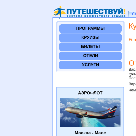
Ст
С
К
ПРОГРАММЫ
КРУИЗЫ
Рег
БИЛЕТЫ
ОТЕЛИ
О
УСЛУГИ
Вар
кул
Пос
Вар
Чем
АЭРОФЛОТ
Москва - Мале