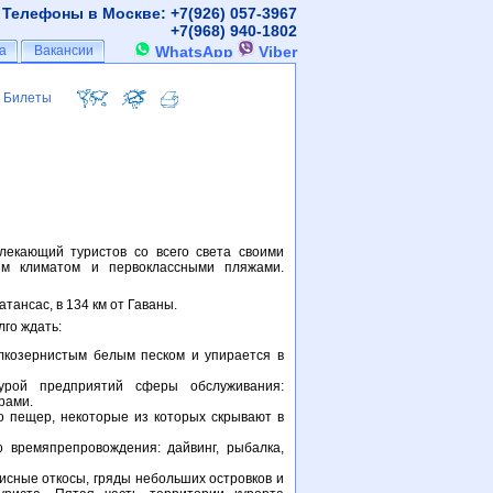
Телефоны в Москве: +7(926)
057-3967
+7(968)
940-1802
а
а
Вакансии
Вакансии
WhatsApp
Viber
Билеты
Билеты
лекающий туристов со всего света своими
ким климатом и первоклассными пляжами.
ансас, в 134 км от Гаваны.
лго ждать:
лкозернистым белым песком и упирается в
урой предприятий сферы обслуживания:
рами.
о пещер, некоторые из которых скрывают в
 времяпрепровождения: дайвинг, рыбалка,
исные откосы, гряды небольших островков и