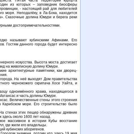
риста. Пятая часть территории курорта
 один из которых – заповедник биосферы
провинции, - настоящий рай для любителей
го моря. Неподалёку, в Ла-Бока, находится
а». Сказочные долина Юмури и берега реки
турными достопримечательностями.
едко называют кубинскими Афинами. Его
ов. Гостям данного города будет интересно
нерного искусства. Высота моста достигает
 вид на живописную долину Юмури.
ие архитектурные памятники, как дворец-
ения.
города. На неё выходят Дом правительства
стного чернокожего скрипача Хосе Уайта, и
азцу одноимённого храма, находящегося в
 Матансас и часть долины Юмури.
нсас. Величественные стены этого строения
 Карибском море. Его строительство было
На стенах этих пещер обнаружены древние
 здесь около 1600 лет назад.
мое массивное в истории Кубы восстание
л, где жили его владельцы.
ций кубинских аборигенов.
 Городом знамени, потому что здесь 19 мая