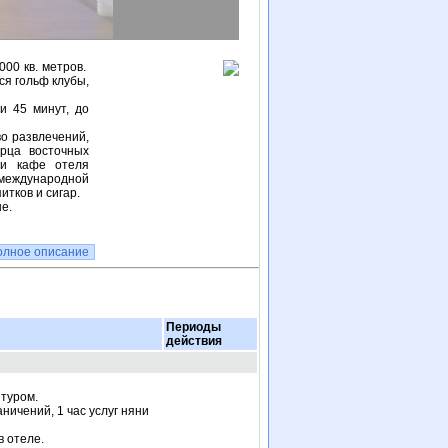
00 кв. метров.
ся гольф клубы,
и 45 минут, до
о развлечений,
орца восточных
 и кафе отеля
 международной
итков и сигар.
е.
олное описание
Периоды
действия
 туром.
аничений, 1 час услуг няни
в отеле.