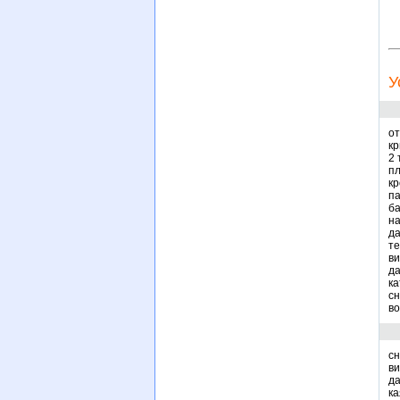
У
от
кр
2 
п
кр
п
ба
на
да
те
ви
да
ка
сн
во
сн
ви
да
ка