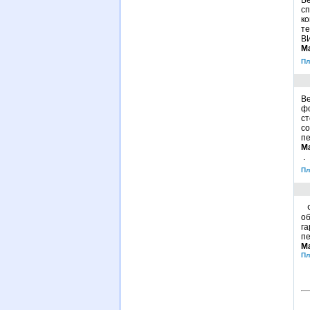
В
сп
к
те
ВИ
М
Пл
В
ф
ст
с
пе
М
.
Пл
Ф
об
га
пе
М
Пл