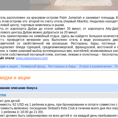
ель расположен на красивом острове Palm Jumeirah и занимает площадь 80
 этом острове это второй по счету отель (первый Atlantis). Недалеко находят
ловой центр, торговые комплексы и рынки.
уть от аэропорта Дубаи до отеля займет 35 минут, от аэропорта Абу-Даб
лового центра Дубаи можно добраться за 20 минут.
ель ориентирован на семейный отдых, здесь вы найдете большое количеств
 т.ч. проводятся вечерние шоу. Выполнен отель в виде роскошного дв
равителей со свойственной им роскошью. Рестораны, бары, гостиные
редлагают блюда турецкой, средиземноморской, французской, восточной и
хни, а также широкий выбор коллекционных вин, коктейлей, всевозможных нап
отеля собственный песчаный пляж, зонтики, лежаки и полотенца – бесплатны
айт отеля
:
www.zabeelsaray.com
идки и акции
Номерной фонд
Рестораны и бары
Услуги и развлечения
П
кидки и акции
звание описание бонуса
ТЯМ
ет для детей.
имость: 62 USD на 1 ребенка в день, при бронировании и оплате совместно с
тоимость включено: посещение Sinbad's Kids Club в течении всего дня без огр
 1 ребенка (с 18.00 до 21.00).
кет должен быть забронирован на всех детей и на каждый день пребывания 