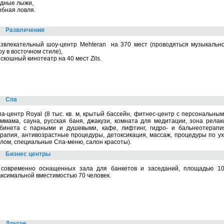
одные лыжи,
бная ловля.
Развлечения
азвлекательный шоу-центр Mehteran на 370 мест (проводяться музыкальн
у в восточном стиле),
скошный кинотеатр на 40 мест Zils.
Спа
а-центр Royal (8 тыс. кв. м, крытый бассейн, фитнес-центр с персональны
ммама, сауна, русская баня, джакузи, комната для медитации, зона релак
абинета с парными и душевыми, кафе, лифтинг, гидро- и бальнеотерапи
рапия, антивозрастные процедуры, детоксикация, массаж, процедуры по ух
лом, специальные Спа-меню, салон красоты).
Бизнес центры
 современно оснащенных зала для банкетов и заседаний, площадью 104
ксимальной вместимостью 70 человек.
Другое