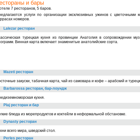
естораны и бары
отеле 7 ресторанов, 5 баров.
редлагаются услуги по организации эксклюзивных ужинов с цветочными
ррасах номеров.
Lalezar ресторан
лассическая турецкая кухня из провинции Анатолия в сопровождении му
ограмм. Винная карта включает знаменитые анатолийские сорта.
Mazeti ресторан
сточные закуски, табачная карта, чай из самовара и кофе – арабский и турец
Barbarossa ресторан, бар-лоундж
едиземноморская кухня.
Plaj ресторан и бар
гкие блюда из морепродуктов и коктейли в неформальной обстановке.
Dynasty ресторан
хни всего мира, шведский стол.
Perles ресторан