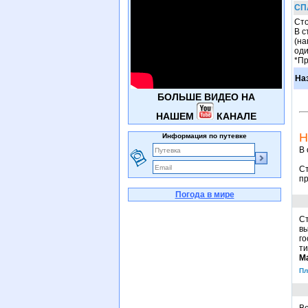
СП
Сто
В с
(на
оди
*Пр
На
БОЛЬШЕ ВИДЕО НА
НАШЕМ
КАНАЛЕ
Н
Информация по путевке
В 
Ст
пр
Погода в мире
С
вы
го
ти
М
Пл