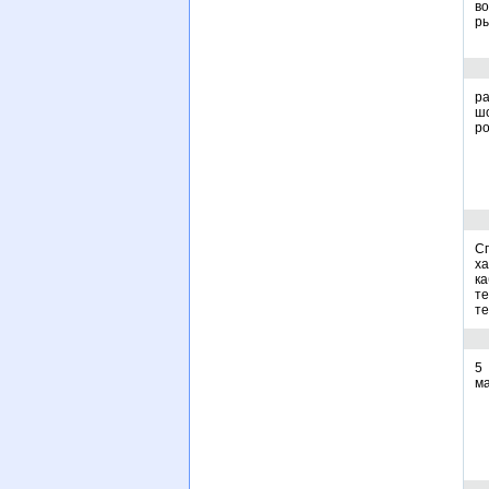
в
ры
р
шо
ро
Сп
ха
к
те
те
5
ма