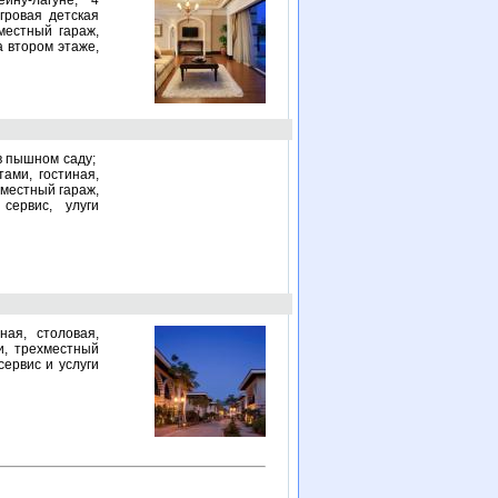
ейну-лагуне; 4
гровая детская
местный гараж,
а втором этаже,
в пышном саду;
ами, гостиная,
хместный гараж,
сервис, улуги
ая, столовая,
и, трехместный
сервис и услуги