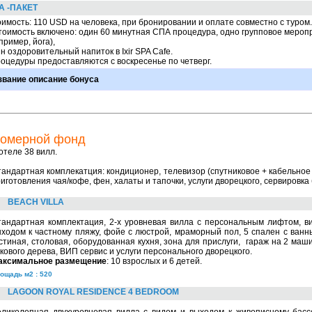
А -ПАКЕТ
имость: 110 USD на человека, при бронировании и оплате совместно с туром.
тоимость включено: один 60 минутная СПА процедура, одно групповое меро
пример, йога),
н оздоровительный напиток в Ixir SPA Cafe.
оцедуры предоставляются с воскресенье по четверг.
звание описание бонуса
омерной фонд
отеле 38 вилл.
андартная комплекатция: кондиционер, телевизор (спутниковое + кабельное 
иготовления чая/кофе, фен, халаты и тапочки, услуги дворецкого, сервировка
BEACH VILLA
тандартная комплектация, 2-х уровневая вилла с персональным лифтом, в
ходом к частному пляжу, фойе с люстрой, мраморный пол, 5 спален с ванн
стиная, столовая, оборудованная кухня, зона для прислуги, гараж на 2 маш
кового дерева, ВИП сервис и услуги персонального дворецкого.
аксимальное размещение
: 10 взрослых и 6 детей.
ощадь м2 : 520
LAGOON ROYAL RESIDENCE 4 BEDROOM