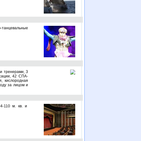
о-танцевальные
ми тренерами, 3
сации, 42 СПА-
я, кислородная
оду за лицом и
-110 м. кв. и