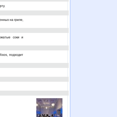
рту.
енных на гриле,
ыжатые соки и
ixos, подходит