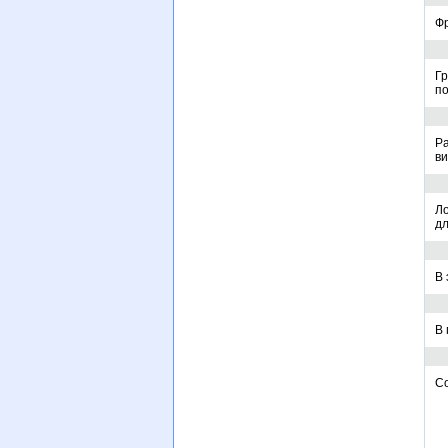
Фр
Гр
по
Р
в
Ло
дл
В 
В 
Со