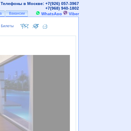
Телефоны в Москве: +7(926)
057-3967
+7(968)
940-1802
а
а
Вакансии
Вакансии
WhatsApp
Viber
Билеты
Билеты