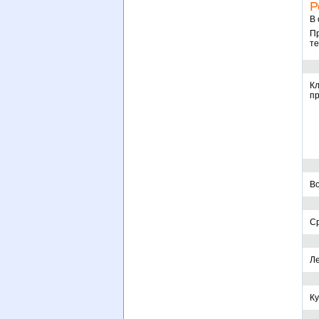
Р
В 
П
те
К
пр
Во
Ср
Ле
Ку