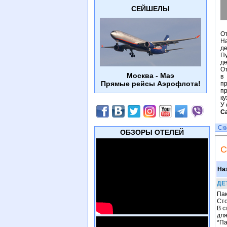
СЕЙШЕЛЫ
От
На
де
П
де
От
Москва - Маэ
в
Прямые рейсы Аэрофлота!
п
п
ку
У 
С
Ск
ОБЗОРЫ ОТЕЛЕЙ
С
На
ДЕ
Пак
Сто
В с
для
*Па