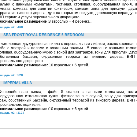
еликолепная двухуровневая вилла с видом и выходом к живописному басс
альни с ванными комнатами, гостиная, столовая, оборудованная кухня, и
омната, комната для занятий фитнесом, хаммам, зона для прислуги, двух
рраса из тикового дерева, душ на открытом воздухе, деревянную веранду н
П сервис и услуги персонального дворецкого
аксимальное размещение
:8 взрослых + 4 ребенка..
ощадь м2 : 460
SEA FRONT ROYAL RESIDENCE 5 BEDROOM
еликолепная двухуровневая вилла с персональным лифтом, расположенная 
ойе с люстрой и полами и влажными полами. 5 спален с ванными комнат
оловая, оборудованную кухню с зоной для завтраков, зоны для прислуги, дву
обственный бассейн, окруженная терраса из тикового дерева, ВИП 
рсонального дворецкого.
аксимальное размещение:
10 взрослых + 6 детей.
ощадь м2 : 520
IMPERIAL VILLA
ешенебельная вилла, фойе, 5 спален с ванными комнатами, гостин
орудованная итальянская кухня, фитнес-зона с сауной, зону для прислуг
раж, собственный бассейн, окруженный террасой из тикового дерева, ВИП 
рсонального водителя.
аксимальное размещение :
10 взрослых + 6 детей.
ощадь м2 : 1127