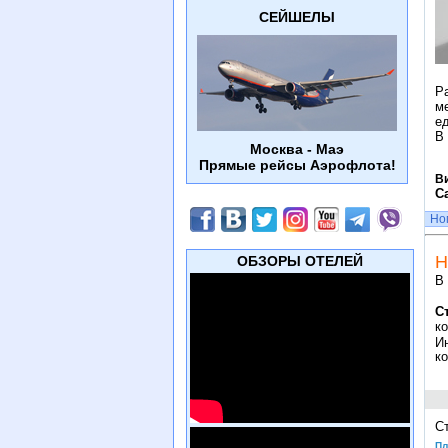
СЕЙШЕЛЫ
Р
м
е
В
Москва - Маэ
Прямые рейсы Аэрофлота!
В
С
Но
Н
ОБЗОРЫ ОТЕЛЕЙ
В
С
к
И
ко
С
Пл