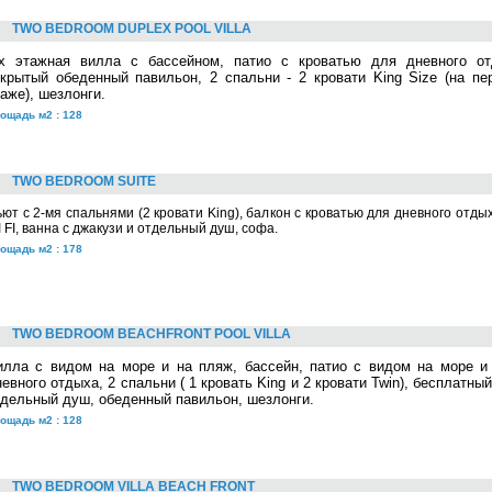
TWO BEDROOM DUPLEX POOL VILLA
-х этажная вилла с бассейном, патио с кроватью для дневного от
ткрытый обеденный павильон, 2 спальни - 2 кровати King Size (на пе
аже), шезлонги.
ощадь м2 : 128
TWO BEDROOM SUITE
ют с 2-мя спальнями (2 кровати King), балкон с кроватью для дневного отд
 FI, ванна с джакузи и отдельный душ, софа.
ощадь м2 : 178
TWO BEDROOM BEACHFRONT POOL VILLA
илла с видом на море и на пляж, бассейн, патио с видом на море и
евного отдыха, 2 спальни ( 1 кровать King и 2 кровати Twin), бесплатный
тдельный душ, обеденный павильон, шезлонги.
ощадь м2 : 128
TWO BEDROOM VILLA BEACH FRONT