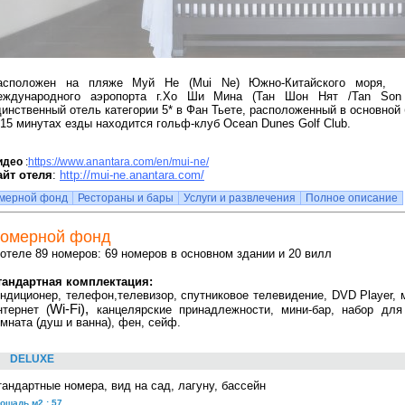
асположен на пляже Муй Не (Mui Ne) Южно-Китайского моря
еждународного аэропорта
г.Хо Ши Мина
(Т
а
н Шон Н
ят /Tan Son 
динственный отель категории 5* в Фан Тьете, расположенный в основной
15 минутах езды находится гольф-клуб Ocean Dunes Golf Club.
идео
:
https://www.anantara.com/en/mui-ne/
айт отеля
:
http://mui-ne.anantara.com/
мерной фонд
Рестораны и бары
Услуги и развлечения
Полное описание
омерной фонд
 отеле 89 номеров: 69 номеров в основном здании и 20 вилл
тандартная комплектация:
ондиционер, телефон,телевизор, спутниковое телевидение, DVD Player, 
Wi
-
Fi
),
нтернет (
канцелярские принадлежности,
мини-бар, набор для 
мната (душ и ванна), фен, сейф.
DELUXE
тандартные номера, вид на сад, лагуну, бассейн
ощадь м2 : 57