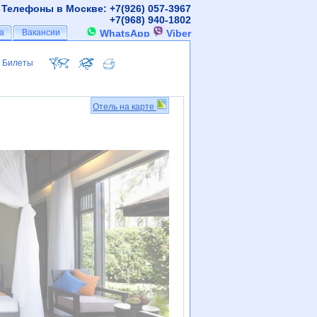
Телефоны в Москве: +7(926)
057-3967
+7(968)
940-1802
а
а
Вакансии
Вакансии
WhatsApp
Viber
Билеты
Билеты
Отель на карте