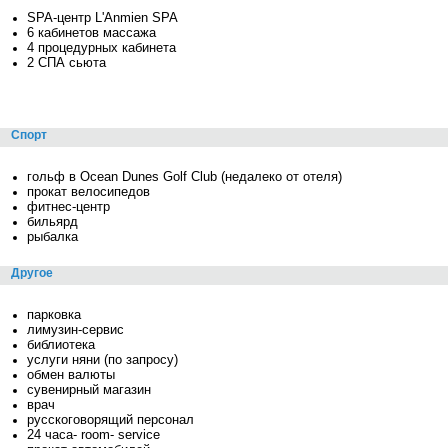
SPA-центр L'Anmien SPA
6 кабинетов массажа
4 процедурных кабинета
2 СПА сьюта
Спорт
гольф в Ocean Dunes Golf Club (недалеко от отеля)
прокат велосипедов
фитнес-центр
бильярд
рыбалка
Другое
парковка
лимузин-сервис
библиотека
услуги няни (по запросу)
обмен валюты
сувенирный магазин
врач
русскоговорящий персонал
24 часа- room- service