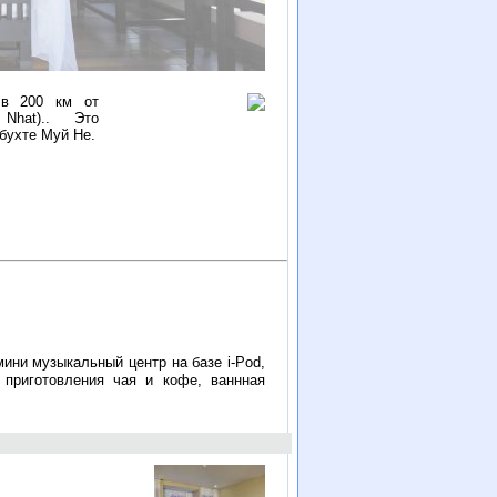
, в
200 км
от
Nhat).
. Это
 бухте Муй Не.
мини музыкальный центр на базе i-Pod,
приготовления чая и кофе, ваннная