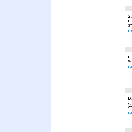
2
о
эт
Пл
Сь
WI
Пл
В
дн
о
Пл