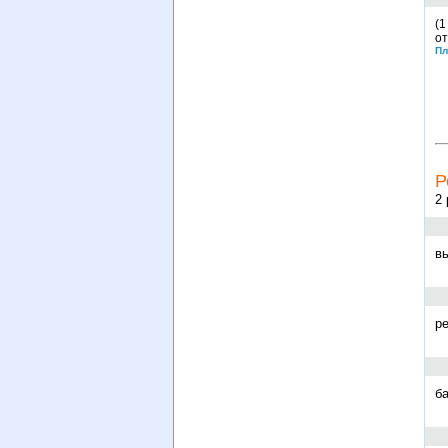
(1
от
Пл
Р
2 
в
р
б