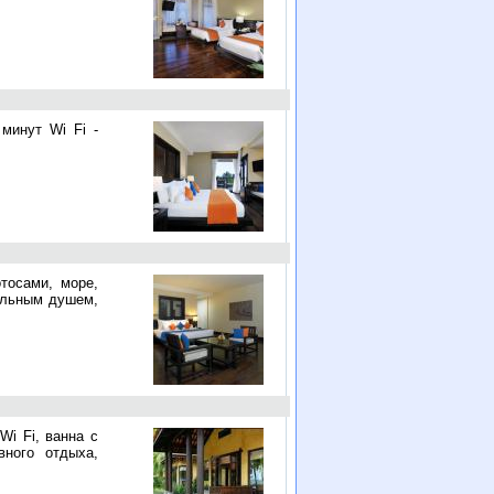
минут Wi Fi -
тосами, море,
дельным душем,
Wi Fi, ванна с
ного отдыха,