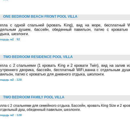
ONE BEDROOM BEACH FRONT POOL VILLA
илла с одной спальней (кровать King), вид на море, бесплатный W
тдельным душем, бассейн, обеденный павильон, патио с кроватью
тдыха, шезлонги.
ощадь м2 : 92
TWO BEDROOM RESIDENCE POOL VILLA
илла с 2 спальнями (1 кровать King и 2 кровати Twin), вид на залив и
нутреннего дворика, бассейн, бесплатный WiFi,ванна с отдельным душ
авильон, патио с кроватью для дневного отдыха, шезлонги.
ощадь м2 : 128
TWO BEDROOM FAMILY POOL VILLA
лла с 2 спальнями для семейного отдыха. Бассейн, кровать King Size и 2 кров
отдельный душ, обеденный павильон, шезлонги.
ощадь м2 : 128