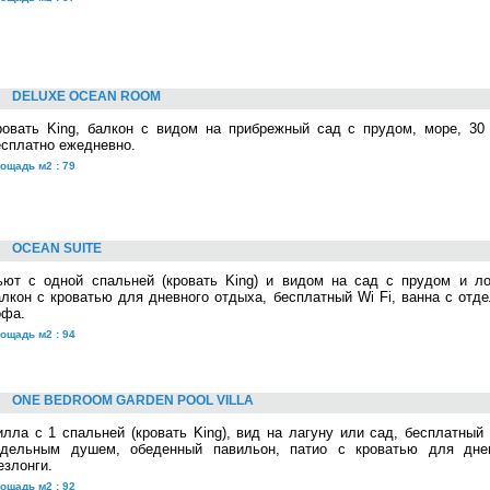
DELUXE OCEAN ROOM
ровать King, балкон с видом на прибрежный сад с прудом, море, 30 
есплатно ежедневно.
ощадь м2 : 79
OCEAN SUITE
ьют с одной спальней (кровать King) и видом на сад с прудом и ло
алкон с кроватью для дневного отдыха, бесплатный Wi Fi, ванна с от
офа.
ощадь м2 : 94
ONE BEDROOM GARDEN POOL VILLA
илла с 1 спальней (кровать King), вид на лагуну или сад, бесплатный 
тдельным душем, обеденный павильон, патио с кроватью для днев
езлонги.
ощадь м2 : 92