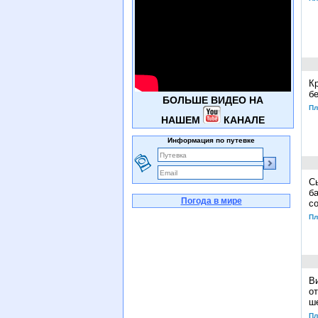
К
б
БОЛЬШЕ ВИДЕО НА
Пл
НАШЕМ
КАНАЛЕ
Информация по путевке
С
б
Погода в мире
с
Пл
В
о
ш
Пл