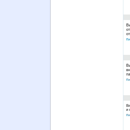
В
о
о
Пл
В
в
п
Пл
Ви
и 
Пл