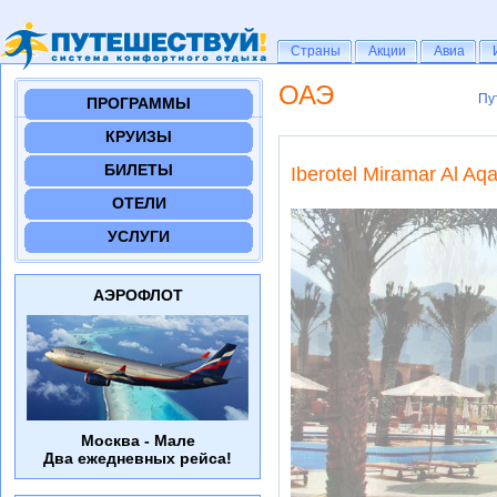
Страны
Страны
Акции
Акции
Авиа
Авиа
ОАЭ
Пу
Пу
ПРОГРАММЫ
КРУИЗЫ
БИЛЕТЫ
Iberotel Miramar Al Aqa
ОТЕЛИ
УСЛУГИ
АЭРОФЛОТ
Москва - Мале
Два ежедневных рейса!