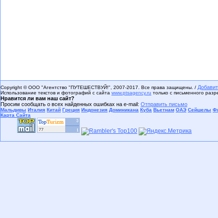
Добавит
Copyright © ООО "Агентство "ПУТЕШЕСТВУЙ!", 2007-2017. Все права защищены. /
Использование текстов и фотографий с сайта
www.ptsagency.ru
только с письменного раз
Нравится ли вам наш сайт?
Просим сообщать о всех найденных ошибках на e-mail:
Отправить письмо
Мальдивы
Италия
Китай
Греция
Индонезия
Доминикана
Куба
Вьетнам
ОАЭ
Сейшелы
Ф
Карта Сайта