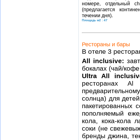
номере, отдельный ch
(предлагается контин
течении дня).
Площадь м2 : 47
Рестораны и бары
В отеле 3 рестора
All inclusive:
зав
бокалах (чай/кофе,
Ultra All inclusiv
ресторанах Al
предварительном
солнца) для детей
пакетированных с
пополняемый ежед
кола, кока-кола 
соки (не свежевы
бренды джина, тек