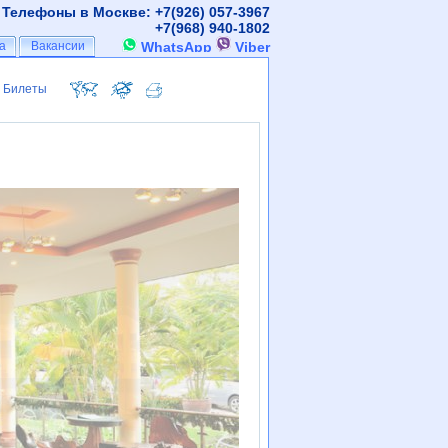
Телефоны в Москве: +7(926)
057-3967
+7(968)
940-1802
а
а
Вакансии
Вакансии
WhatsApp
Viber
Билеты
Билеты