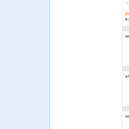
Р
В 
ин
ал
ин