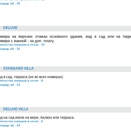
ощадь м2 : 30
DELUXE
омера на верхних этажах основного здания, вид в сад или на терр
мера с ванной - за доп. плату.
личество номеров в отеле : 33
ощадь м2 : 32
STANDARD VILLA
д в сад, терраса (не во всех номерах).
личество номеров в отеле : 8
ощадь м2 : 24
DELUXE VILLA
д на сад и/или на море, балкон или терраса.
личество номеров в отеле : 8
ощадь м2 : 24