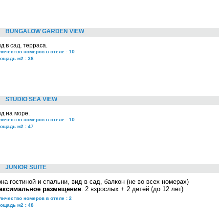
BUNGALOW GARDEN VIEW
д в сад, терраса.
личество номеров в отеле : 10
ощадь м2 : 36
STUDIO SEA VIEW
д на море.
личество номеров в отеле : 10
ощадь м2 : 47
JUNIOR SUITE
она гостиной и спальни
, вид в сад, балкон (не во всех номерах)
аксимальное размещение
: 2 взрослых + 2 детей (до 12 лет)
личество номеров в отеле : 2
ощадь м2 : 48