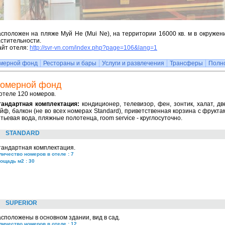
сположен на пляже Муй Не (Mui Ne), на территории 16000 кв. м в окружен
стительности.
айт отеля:
http://svr-vn.com/index.php?page=106&lang=1
мерной фонд
Рестораны и бары
Услуги и развлечения
Трансферы
Полн
омерной фонд
отеле 120 номеров.
тандартная комплектация:
кондиционер, телевизор, фен, зонтик, халат, дв
йф, балкон (не во всех номерах Standard), приветственная корзина с фрукт
тьевая вода, пляжные полотенца, room service - круглосуточно.
STANDARD
тандартная комплектация.
личество номеров в отеле : 7
ощадь м2 : 30
SUPERIOR
сположены в основном здании, вид в сад.
личество номеров в отеле : 12