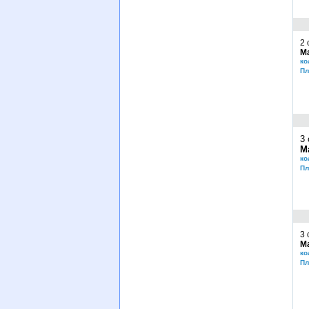
2 
М
ко
Пл
3 
М
ко
Пл
3 
М
ко
Пл