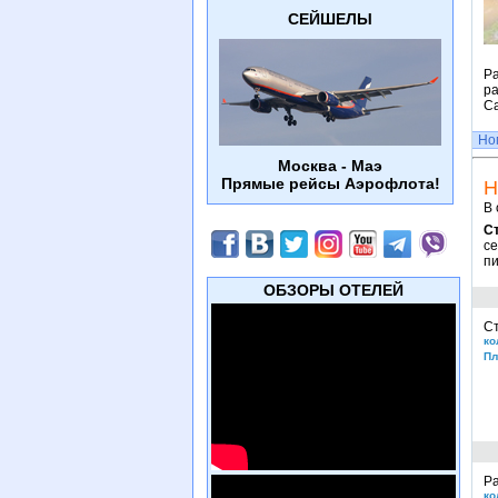
СЕЙШЕЛЫ
Ра
ра
С
Но
Москва - Маэ
Прямые рейсы Аэрофлота!
Н
В 
С
се
пи
ОБЗОРЫ ОТЕЛЕЙ
С
ко
Пл
Ра
ко