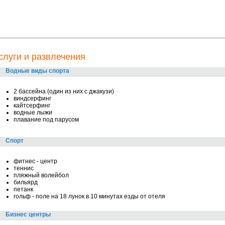
слуги и развлечения
Водные виды спорта
2 бассейна (один из них с джакузи)
виндсерфинг
кайтсерфинг
водные лыжи
плавание под парусом
Спорт
фитнес - центр
теннис
пляжный волейбол
бильярд
петанк
гольф - поле на 18 лунок в 10 минутах езды от отеля
Бизнес центры