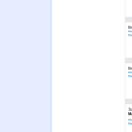
Ви
ко
Пл
Ви
ко
Пл
З
М
ко
Пл