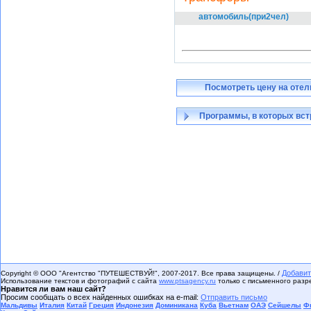
автомобиль(при2чел)
Посмотреть цену на отел
Программы, в которых вст
Добавит
Copyright © ООО "Агентство "ПУТЕШЕСТВУЙ!", 2007-2017. Все права защищены. /
Использование текстов и фотографий с сайта
www.ptsagency.ru
только с письменного раз
Нравится ли вам наш сайт?
Просим сообщать о всех найденных ошибках на e-mail:
Отправить письмо
Мальдивы
Италия
Китай
Греция
Индонезия
Доминикана
Куба
Вьетнам
ОАЭ
Сейшелы
Ф