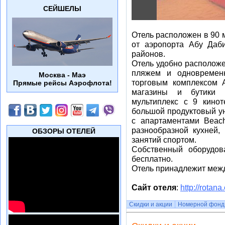
СЕЙШЕЛЫ
Отель расположен в 90 м
от аэропорта Абу Даб
районов.
Отель удобно расположе
пляжем и одновремен
Москва - Маэ
торговым комплексом А
Прямые рейсы Аэрофлота!
магазины и бутики 
мультиплекс с 9 кино
большой продуктовый ун
с апартаментами Beach
разнообразной кухней,
ОБЗОРЫ ОТЕЛЕЙ
занятий спортом.
Собственный оборудов
бесплатно.
Отель принадлежит межд
Сайт отеля
:
http://rotan
Скидки и акции
Номерной фонд