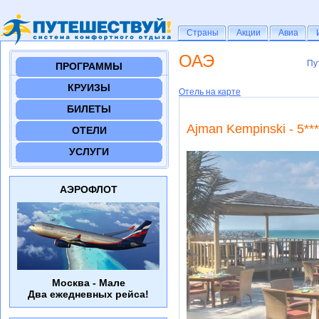
Страны
Страны
Акции
Акции
Авиа
Авиа
ОАЭ
Пу
Пу
ПРОГРАММЫ
КРУИЗЫ
Отель на карте
БИЛЕТЫ
Ajman Kempinski - 5***
ОТЕЛИ
УСЛУГИ
АЭРОФЛОТ
Москва - Мале
Два ежедневных рейса!