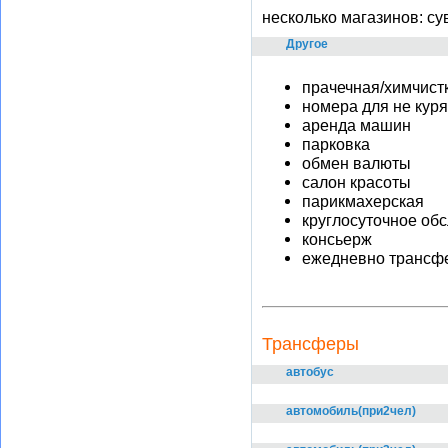
несколько магазинов: су
Другое
прачечная/химчист
номера для не кур
аренда машин
парковка
обмен валюты
салон красоты
парикмахерская
круглосуточное об
консьерж
ежедневно трансф
Трансферы
автобус
автомобиль(при2чел)