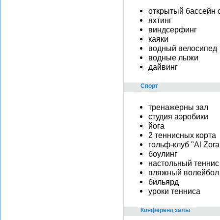
открытый бассейн 
яхтинг
виндсерфинг
каяки
водный велосипед
водные лыжи
дайвинг
Спорт
тренажерны зал
студия аэробики
йога
2 теннисных корта
гольф-клуб "Al Zora
боулинг
настольный теннис
пляжный волейбол
бильярд
уроки тенниса
Конференц залы