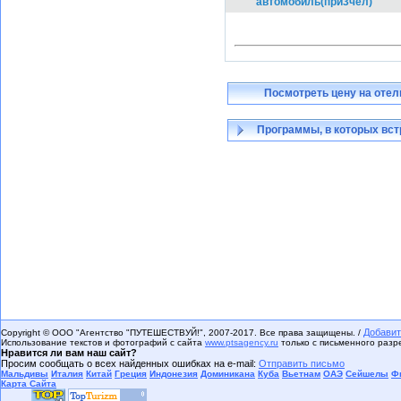
автомобиль(при3чел)
Посмотреть цену на отел
Программы, в которых вст
Добавит
Copyright © ООО "Агентство "ПУТЕШЕСТВУЙ!", 2007-2017. Все права защищены. /
Использование текстов и фотографий с сайта
www.ptsagency.ru
только с письменного раз
Нравится ли вам наш сайт?
Просим сообщать о всех найденных ошибках на e-mail:
Отправить письмо
Мальдивы
Италия
Китай
Греция
Индонезия
Доминикана
Куба
Вьетнам
ОАЭ
Сейшелы
Ф
Карта Сайта