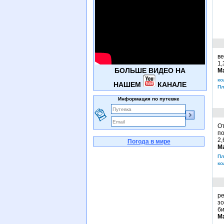
в
1,
БОЛЬШЕ ВИДЕО НА
М
ко
НАШЕМ
КАНАЛЕ
Пл
Информация по путевке
От
п
2,
Погода в мире
М
Пл
ко
ре
зо
би
М