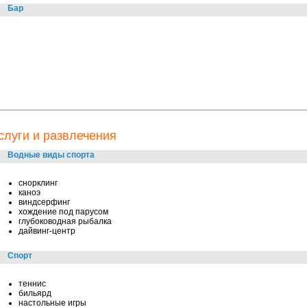
Бар
слуги и развлечения
Водные виды спорта
снорклинг
каноэ
виндсерфинг
хождение под парусом
глубоководная рыбалка
дайвинг-центр
Спорт
теннис
бильярд
настольные игры