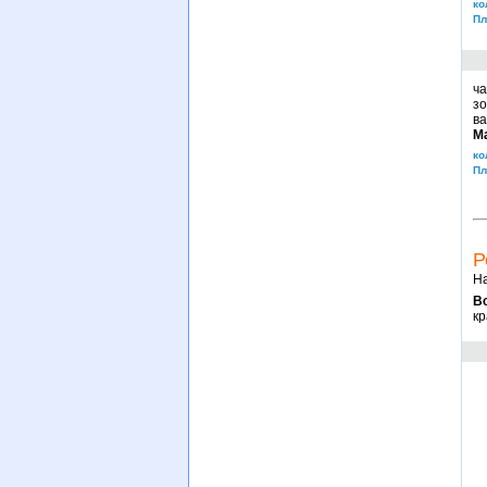
ко
Пл
ча
зо
ва
М
ко
Пл
Р
На
В
кр