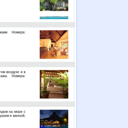
аками. Номера:
ом воздухе и в
ажа. Номера:
видом на море с
душем и ванной,