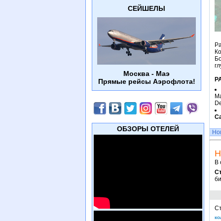
СЕЙШЕЛЫ
Ра
К
Б
гл
Москва - Маэ
Р
Прямые рейсы Аэрофлота!
Ma
De
С
ОБЗОРЫ ОТЕЛЕЙ
Но
Н
В 
С
би
Ст
ко