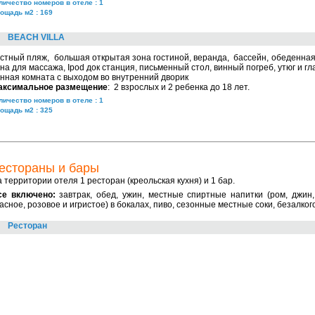
личество номеров в отеле : 1
ощадь м2 : 169
BEACH VILLA
стный пляж, большая открытая зона гостиной, веранда, бассейн, обеденная
на для массажа, Ipod док станция, письменный стол, винный погреб, утюг и гл
нная комната с выходом во внутренний дворик
аксимальное размещение
: 2 взрослых и 2 ребенка до 18 лет.
личество номеров в отеле : 1
ощадь м2 : 325
естораны и бары
 территории отеля 1 ресторан (креольская кухня) и 1 бар.
се включено:
завтрак, обед, ужин, местные спиртные напитки (ром, джин,
асное, розовое и игристое) в бокалах, пиво, сезонные местные соки, безалко
Ресторан