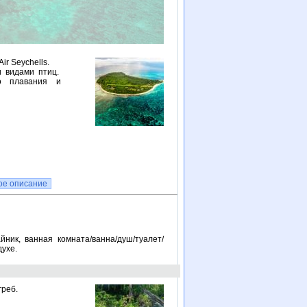
ir Seychells.
и видами птиц.
о плавания и
ое описание
йник, ванная комната/ванна/душ/туалет/
духе.
греб.