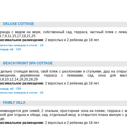
DELUXE COTTAGE
еранда с видом на море, собственный сад, терраса, частный пляж с леж
3,7,9,11,15,17,19,21,25
аксимальное размещение
: 2 взрослых и 2 ребенка до 18 лет.
личество номеров в отеле : 10
ощадь м2 : 110
BEACH FRONT SPA COTTAGE
дельно стоящая вилла, свой пляж с шезлонгами и стульями, душ на открыт
омещении, деревянная терраса с лежаками, сад, зона для масс
6,8,10,12,14,18,20,28,29
аксимальное размещение
: 2 взрослых и 2 ребенка до 18 лет.
ощадь м2 : 150
личество номеров в отеле : 10
FAMILY VILLA
комендуется для семей, 2 спальни, просторная зона на пляже, терраса с 
ной для отдыха и обеда, сад, отдельный вход в открытого плана ванную с 
де.
аксимальное размещение
: 2 взрослых и 2 ребенка до 18 лет.