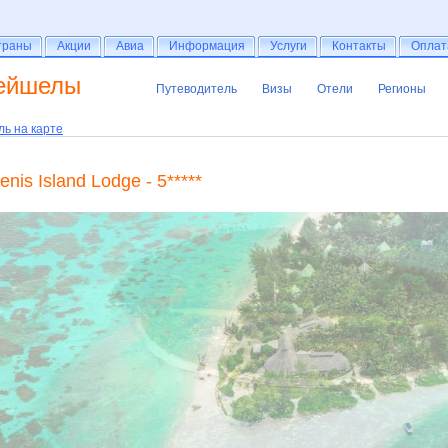
раны
траны
Акции
Акции
Авиа
Авиа
Информация
Информация
Услуги
Услуги
Контакты
Контакты
Оплат
Оплат
ейшелы
Путеводитель
Визы
Отели
Регионы
Путеводитель
Визы
Отели
Регионы
ль на карте
enis Island Lodge - 5*****