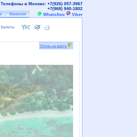
Телефоны в Москве: +7(926)
057-3967
+7(968)
940-1802
а
а
Вакансии
Вакансии
WhatsApp
Viber
Билеты
Билеты
Отель на карте