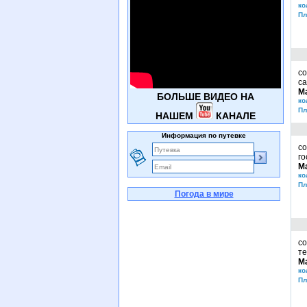
ко
Пл
со
са
М
БОЛЬШЕ ВИДЕО НА
ко
Пл
НАШЕМ
КАНАЛЕ
Информация по путевке
со
го
М
ко
Пл
Погода в мире
со
те
М
ко
Пл