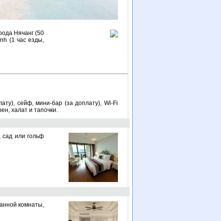
рода Нячанг (50
nh (1 час езды,
ту), сейф, мини-бар (за доплату), Wi-Fi
ен, халат и тапочки.
а сад или гольф
ванной комнаты,