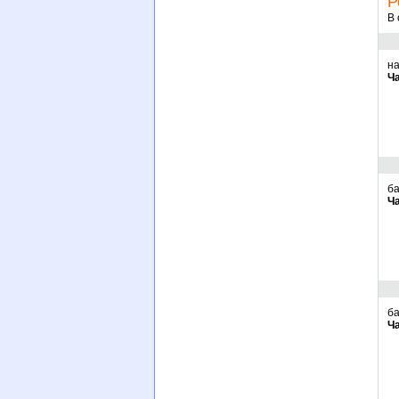
Р
В 
на
Ч
ба
Ч
ба
Ч