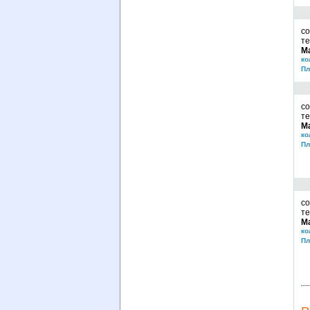
со
те
М
ко
Пл
со
те
М
ко
Пл
со
те
М
ко
Пл