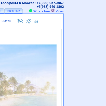
Телефоны в Москве: +7(926)
057-3967
+7(968)
940-1802
а
а
Вакансии
Вакансии
WhatsApp
Viber
Билеты
Билеты