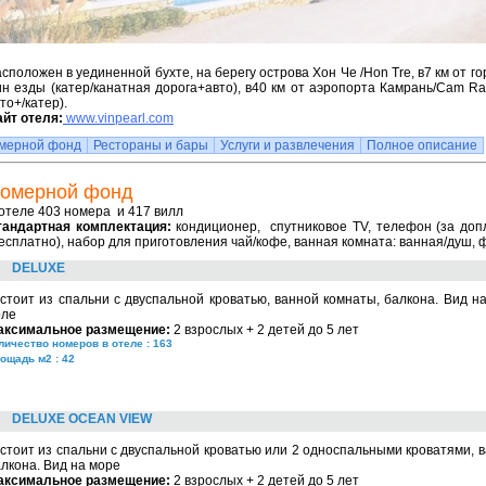
сположен в уединенной бухте, на берегу острова Хон Че /Hon Tre, в7 км от го
н езды (катер/канатная дорога+авто), в40 км от аэропорта Камрань/Cam Ra
то+/катер).
йт отеля:
www.vinpearl.com
мерной фонд
Рестораны и бары
Услуги и развлечения
Полное описание
омерной фонд
отеле 403 номера и 417 вилл
тандартная комплектация:
кондиционер, спутниковое TV, телефон (за допла
есплатно), набор для приготовления чай/кофе, ванная комната: ванная/душ, ф
DELUXE
стоит из спальни с двуспальной кроватью, ванной комнаты, балкона. Вид н
оле
аксимальное размещение:
2 взрослых + 2 детей до 5 лет
личество номеров в отеле : 163
ощадь м2 : 42
DELUXE OCEAN VIEW
стоит из спальни с двуспальной кроватью или 2 односпальными кроватями, 
лкона. Вид на море
аксимальное размещение:
2 взрослых + 2 детей до 5 лет