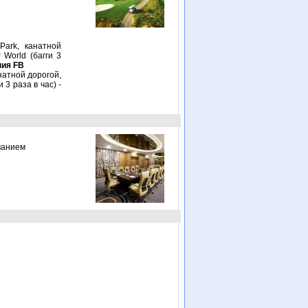
Park, канатной
World (багги 3
ния FB
натной дорогой,
3 раза в час) -
ванием