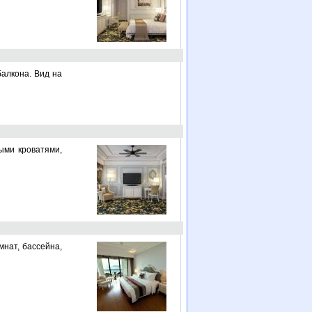
балкона. Вид на
ными кроватями,
мнат, бассейна,