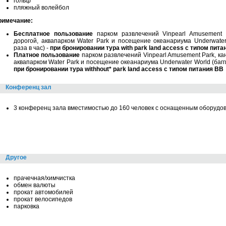
гольф
пляжный волейбол
римечание:
Бесплатное пользование
парком развлечений Vinpearl Amusement 
дорогой, аквапарком Water Park и посещение океанариума Underwater 
раза в час) -
при бронировании тура with park land access с типом пита
Платное пользование
парком развлечений Vinpearl Amusement Park, ка
аквапарком Water Park и посещение океанариума Underwater World (багги 
при бронировании тура withhout* park land access с типом питания BB
Конференц зал
3 конференц зала вместимостью до 160 человек с оснащенным оборудо
Другое
прачечная/химчистка
обмен валюты
прокат автомобилей
прокат велосипедов
парковка