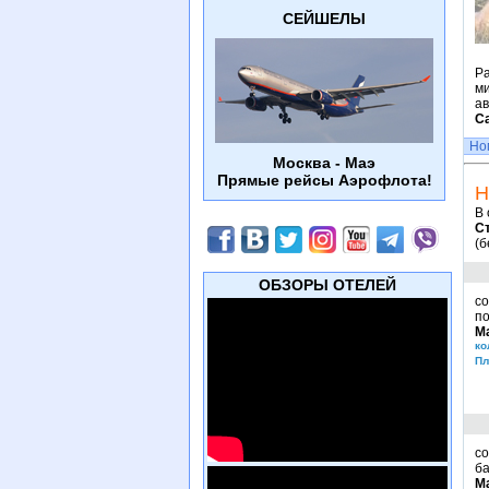
СЕЙШЕЛЫ
Ра
ми
ав
Са
Но
Москва - Маэ
Прямые рейсы Аэрофлота!
Н
В 
С
(б
ОБЗОРЫ ОТЕЛЕЙ
со
п
М
ко
Пл
со
ба
М