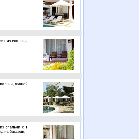
оит из спальни,
спальни, ванной
 из спальни с 1
ид на бассейн.