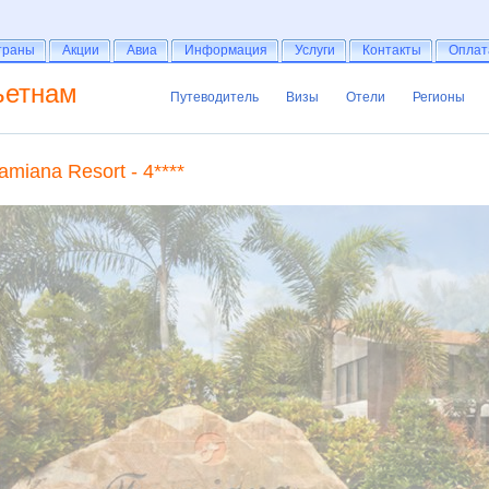
раны
траны
Акции
Акции
Авиа
Авиа
Информация
Информация
Услуги
Услуги
Контакты
Контакты
Оплат
Оплат
ьетнам
Путеводитель
Визы
Отели
Регионы
Путеводитель
Визы
Отели
Регионы
amiana Resort - 4****