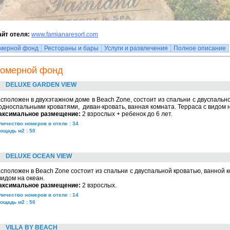
айт отеля:
www.famianaresort.com
мерной фонд
Рестораны и бары
Услуги и развлечения
Полное описание
омерной фонд
DELUXE GARDEN VIEW
сположен в двухэтажном доме в Beach Zone, состоит из спальни с двуспальн
односпальными кроватями, диван-кровать, ванная комната. Терраса с видом н
аксимальное размещение:
2 взрослых + ребенок до 6 лет.
личество номеров в отеле : 34
ощадь м2 : 50
DELUXE OCEAN VIEW
сположен в Beach Zone состоит из спальни с двуспальной кроватью, ванной 
видом на океан.
аксимальное размещение:
2 взрослых.
личество номеров в отеле : 14
ощадь м2 : 50
VILLA BY BEACH