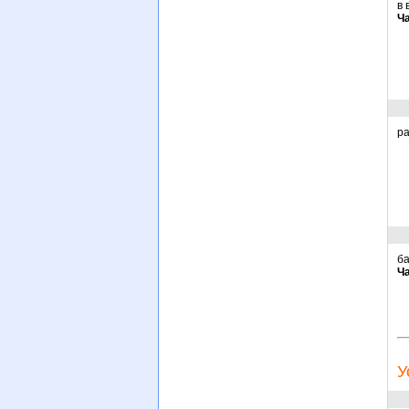
в 
Ч
ра
ба
Ч
У