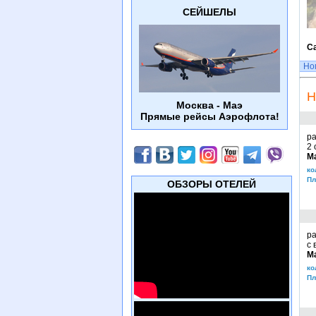
СЕЙШЕЛЫ
С
Но
Н
Москва - Маэ
Прямые рейсы Аэрофлота!
ра
2 
М
ко
Пл
ОБЗОРЫ ОТЕЛЕЙ
ра
с 
М
ко
Пл