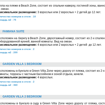
лла на пляже в Beach Zone, состоит из спальни наверху, гостиной зоны, ванн
 океан.
аксимальное размещение:
3 взрослых или 2 взрослых + 2 детей до 12 лет.
личество номеров в отеле : 10
ощадь м2 : 75
FAMIANA SUITE
сположен на берегу в Beach Zone, двухэтажный номер, состоит из 2-х спален
оборудованной кухней, ванной комнаты. Вид на океан.
аксимальное размещение:
4 взрослых или 2 взрослых + 2 детей до 12 лет.
личество номеров в отеле : 2
ощадь м2 : 200
GARDEN VILLA 1 BEDROOM
сположены в бунгало в Green Villa Zone через дорогу от пляжа, состоит из 2-
мнаты, террасы с частным бассейном и зоной отдыха, качели.
аксимальное размещение:
4 взрослых.
личество номеров в отеле : 2
ощадь м2 : 360
GARDEN VILLA 2 BEDROOM
сположены в бунгало в саду в Green Villa Zone через дорогу от пляжа, сост