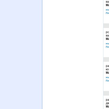
ва
М
ко
Пл
рс
ва
М
ко
Пл
ра
ко
М
ко
Пл
ра
дв
М