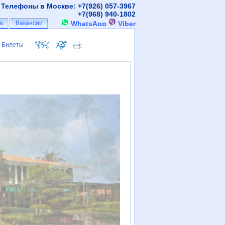
Телефоны в Москве: +7(926)
057-3967
+7(968)
940-1802
а
а
Вакансии
Вакансии
WhatsApp
Viber
Билеты
Билеты