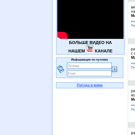
ви
на
М
ко
Пл
БОЛЬШЕ ВИДЕО НА
ра
НАШЕМ
КАНАЛЕ
с 
М
Информация по путевке
ко
Пл
Погода в мире
ра
ко
М
ко
Пл
ра