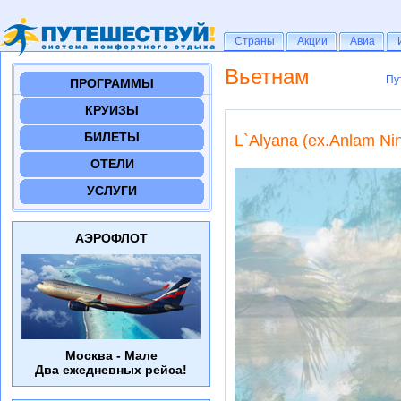
Страны
Страны
Акции
Акции
Авиа
Авиа
Вьетнам
Пу
Пу
ПРОГРАММЫ
КРУИЗЫ
БИЛЕТЫ
L`Alyana (ex.Anlam Nin
ОТЕЛИ
УСЛУГИ
АЭРОФЛОТ
Москва - Мале
Два ежедневных рейса!