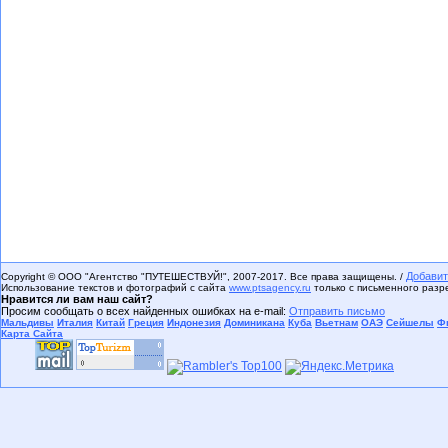
Добавит
Copyright © ООО "Агентство "ПУТЕШЕСТВУЙ!", 2007-2017. Все права защищены. /
Использование текстов и фотографий с сайта
www.ptsagency.ru
только с письменного раз
Нравится ли вам наш сайт?
Просим сообщать о всех найденных ошибках на e-mail:
Отправить письмо
Мальдивы
Италия
Китай
Греция
Индонезия
Доминикана
Куба
Вьетнам
ОАЭ
Сейшелы
Ф
Карта Сайта