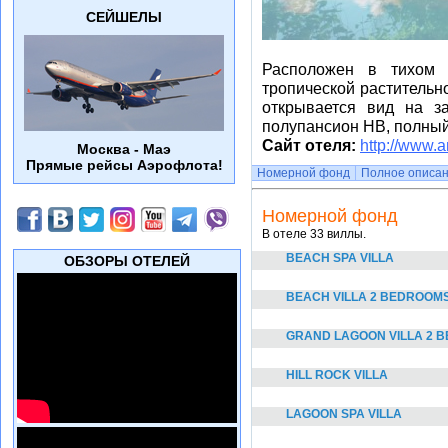
СЕЙШЕЛЫ
Расположен в тихом
тропической растительно
открывается вид на 
полупансион HB, полный
Сайт отеля:
http://www.
Москва - Маэ
Прямые рейсы Аэрофлота!
Номерной фонд
Полное описа
Номерной фонд
В отеле 33 виллы.
BEACH SPA VILLA
ОБЗОРЫ ОТЕЛЕЙ
BEACH VILLA 2 BEDROOM
GRAND LAGOON VILLA 2 
HILL ROCK VILLA
LAGOON SPA VILLA